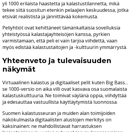
yli 1000 erilaista haastetta ja kalastustilannetta, mikä
tekee siitä suositun etenkin pelaajien keskuudessa, jotka
etsivät realistista ja jännittävää kokemusta.
Peliyhtiöt ovat kehittäneet tämänkaltaisia sovelluksia
yhteistyössä kalastajayhteisöjen kanssa, pyrkien
varmistamaan, että peli ei vain tarjoa viihdettä, vaan
myös edistää kalastustaitojen ja -kulttuurin ymmärrystä.
Yhteenveto ja tulevaisuuden
näkymät
Virtuaalinen kalastus ja digitaaliset pelit kuten Big Bass…
se 1000-versio on aika villi ovat kasvava osa suomalaista
kalastuskulttuuria. Ne toimivat väylänä oppia, viihdyttää
ja edesauttaa vastuullista käyttäytymistä luonnossa.
Suomen kalastusseuran ja muiden alan toimijoiden
näkökulmasta digitaalisten alustojen merkitys on
kaksinainen: ne mahdollistavat harrastuksen