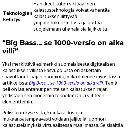
Hankkeet kuten virtuaalinen
kalastusteknologia voivat vähentää
Teknologian
kalastuksen liittyvää
kehitys
ympäristökuormitusta ja auttaa
suojelemaan uhanalaisia lajikkeita.
“Big Bass… se 1000-versio on aika
villi”
Yksi merkittävä esimerkki suomalaisesta digitaalisen
kalastuksen villistä kasvupolusta on äskettäin
saavuttanut laajan huomiota, mikä ilmenee myös tässä
artikkelissa:
Big Bass… se 1000-versio on aika villi
. Tämä
peli on laajentanut perinteisen kalastuksen rajat,
yhdistäen sen modernin teknologian ja viihteen
elementteihin.
Pelissä on kyse siitä, kuinka aidosti ja
mukaansatempaavasti voidaan jäljitellä luonnon
kalastuselämyksiä virtuaalisessa maailmassa. Se sisältää