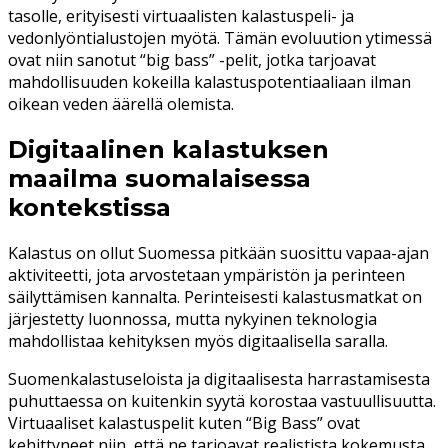
tasolle, erityisesti virtuaalisten kalastuspeli- ja
vedonlyöntialustojen myötä. Tämän evoluution ytimessä
ovat niin sanotut “big bass” -pelit, jotka tarjoavat
mahdollisuuden kokeilla kalastuspotentiaaliaan ilman
oikean veden äärellä olemista.
Digitaalinen kalastuksen
maailma suomalaisessa
kontekstissa
Kalastus on ollut Suomessa pitkään suosittu vapaa-ajan
aktiviteetti, jota arvostetaan ympäristön ja perinteen
säilyttämisen kannalta. Perinteisesti kalastusmatkat on
järjestetty luonnossa, mutta nykyinen teknologia
mahdollistaa kehityksen myös digitaalisella saralla.
Suomenkalastuseloista ja digitaalisesta harrastamisesta
puhuttaessa on kuitenkin syytä korostaa vastuullisuutta.
Virtuaaliset kalastuspelit kuten “Big Bass” ovat
kehittyneet niin, että ne tarjoavat realistista kokemusta