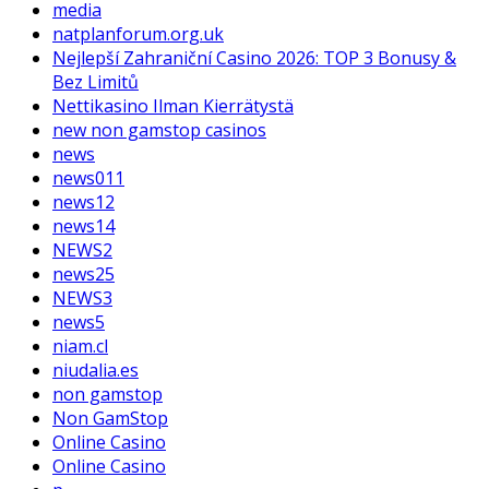
media
natplanforum.org.uk
Nejlepší Zahraniční Casino 2026: TOP 3 Bonusy &
Bez Limitů
Nettikasino Ilman Kierrätystä
new non gamstop casinos
news
news011
news12
news14
NEWS2
news25
NEWS3
news5
niam.cl
niudalia.es
non gamstop
Non GamStop
Online Casino
Online Casino