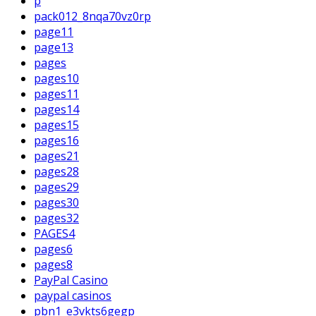
p
pack012_8nqa70vz0rp
page11
page13
pages
pages10
pages11
pages14
pages15
pages16
pages21
pages28
pages29
pages30
pages32
PAGES4
pages6
pages8
PayPal Casino
paypal casinos
pbn1_e3vkts6gegp