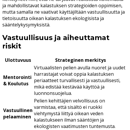
ja mahdollistavat kalastuksen strategioiden oppimisen,
mutta samalla ne vaativat käyttäjiltään vastuullisuutta ja
tietoisuutta oikean kalastuksen ekologisista ja
sääntelykysymyksistä.
Vastuullisuus ja aiheuttamat
riskit
Ulottuvuus
Strateginen merkitys
Virtuaalisten pelien avulla nuoret ja uudet
harrastajat voivat oppia kalastuksen
Mentorointi
periaatteet turvallisesti ja vastuullisesti,
& Koulutus
mikä edistää kestävää käyttöä ja
luonnonsuojelua.
Pelien kehittäjien velvollisuus on
varmistaa, että sisältö ei ruokki
Vastuullinen
viehtymystä liittyä oikean veden
pelaaminen
kalastukseen ilman sääntöjen ja
ekologisten vaatimusten tuntemusta.