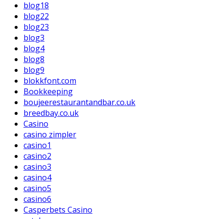
blog18
blog22
blog23
blog3
blog4
blog8
blog9
blokkfont.com
Bookkeeping
boujeerestaurantandbar.co.uk
breedbay.co.uk
Casino
casino zimpler
casino1
casino2
casino3
casino4
casino5
casino6
Casperbets Casino