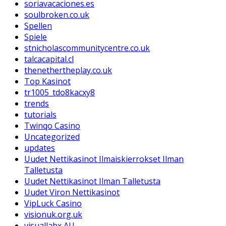
soriavacaciones.es
soulbroken.co.uk
Spellen
Spiele
stnicholascommunitycentre.co.uk
talcacapital.cl
thenethertheplay.co.uk
Top Kasinot
tr1005_tdo8kacxy8
trends
tutorials
Twinqo Casino
Uncategorized
updates
Uudet Nettikasinot Ilmaiskierrokset Ilman
Talletusta
Uudet Nettikasinot Ilman Talletusta
Uudet Viron Nettikasinot
VipLuck Casino
visionuk.org.uk
visuallabx AU