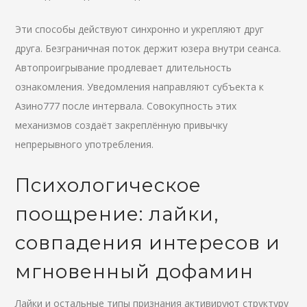
Эти способы действуют синхронно и укрепляют друг
друга. Безграничная поток держит юзера внутри сеанса.
Автопроигрывание продлевает длительность
ознакомления. Уведомления направляют субъекта к
Азино777 после интервала. Совокупность этих
механизмов создаёт закреплённую привычку
непрерывного употребления.
Психологическое
поощрение: лайки,
совпадения интересов и
мгновенный дофамин
Лайки и остальные типы признания активируют структуру