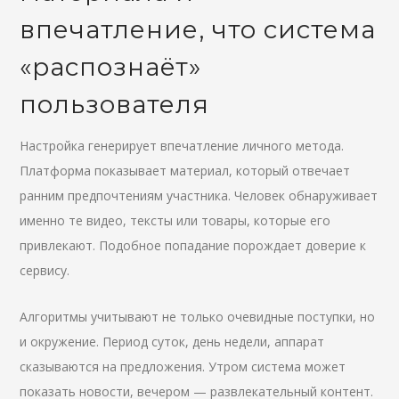
впечатление, что система
«распознаёт»
пользователя
Настройка генерирует впечатление личного метода.
Платформа показывает материал, который отвечает
ранним предпочтениям участника. Человек обнаруживает
именно те видео, тексты или товары, которые его
привлекают. Подобное попадание порождает доверие к
сервису.
Алгоритмы учитывают не только очевидные поступки, но
и окружение. Период суток, день недели, аппарат
сказываются на предложения. Утром система может
показать новости, вечером — развлекательный контент.