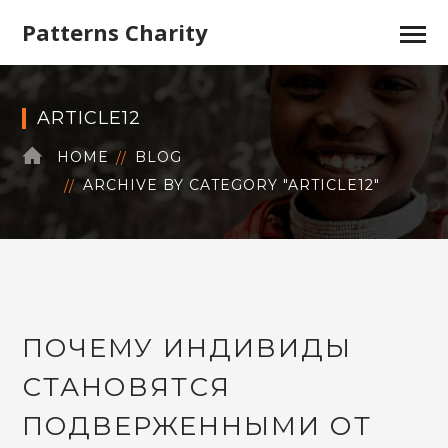
Patterns Charity
ARTICLE12
HOME
BLOG
ARCHIVE BY CATEGORY "ARTICLE12"
ПОЧЕМУ ИНДИВИДЫ
СТАНОВЯТСЯ
ПОДВЕРЖЕННЫМИ ОТ