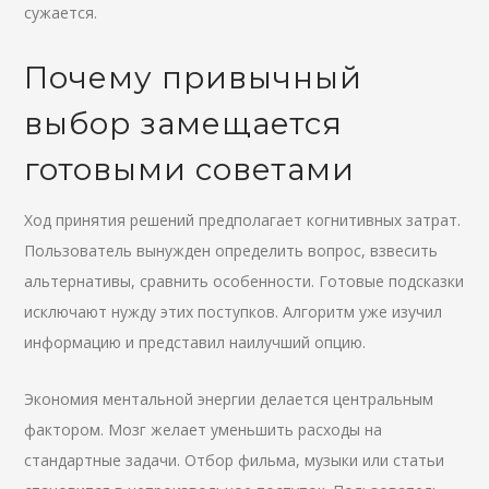
сужается.
Почему привычный
выбор замещается
готовыми советами
Ход принятия решений предполагает когнитивных затрат.
Пользователь вынужден определить вопрос, взвесить
альтернативы, сравнить особенности. Готовые подсказки
исключают нужду этих поступков. Алгоритм уже изучил
информацию и представил наилучший опцию.
Экономия ментальной энергии делается центральным
фактором. Мозг желает уменьшить расходы на
стандартные задачи. Отбор фильма, музыки или статьи