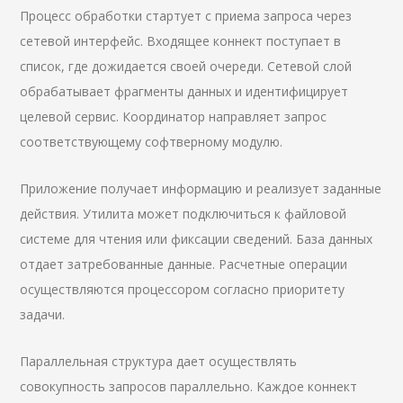
Процесс обработки стартует с приема запроса через
сетевой интерфейс. Входящее коннект поступает в
список, где дожидается своей очереди. Сетевой слой
обрабатывает фрагменты данных и идентифицирует
целевой сервис. Координатор направляет запрос
соответствующему софтверному модулю.
Приложение получает информацию и реализует заданные
действия. Утилита может подключиться к файловой
системе для чтения или фиксации сведений. База данных
отдает затребованные данные. Расчетные операции
осуществляются процессором согласно приоритету
задачи.
Параллельная структура дает осуществлять
совокупность запросов параллельно. Каждое коннект