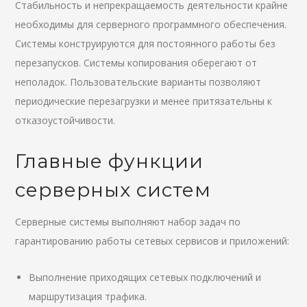
Стабильность и непрекращаемость деятельности крайне
необходимы для серверного программного обеспечения.
Системы конструируются для постоянного работы без
перезапусков. Системы копирования оберегают от
неполадок. Пользовательские варианты позволяют
периодические перезагрузки и менее притязательны к
отказоустойчивости.
Главные функции
серверных систем
Серверные системы выполняют набор задач по
гарантированию работы сетевых сервисов и приложений:
Выполнение приходящих сетевых подключений и
маршрутизация трафика.