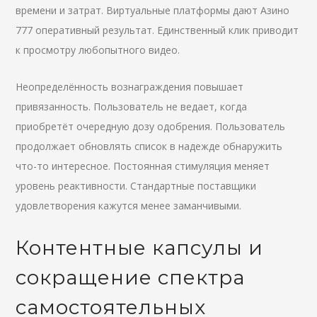
времени и затрат. Виртуальные платформы дают Азино
777 оперативный результат. Единственный клик приводит
к просмотру любопытного видео.
Неопределённость вознаграждения повышает
привязанность. Пользователь не ведает, когда
приобретёт очередную дозу одобрения. Пользователь
продолжает обновлять список в надежде обнаружить
что-то интересное. Постоянная стимуляция меняет
уровень реактивности. Стандартные поставщики
удовлетворения кажутся менее заманчивыми.
Контентные капсулы и
сокращение спектра
самостоятельных