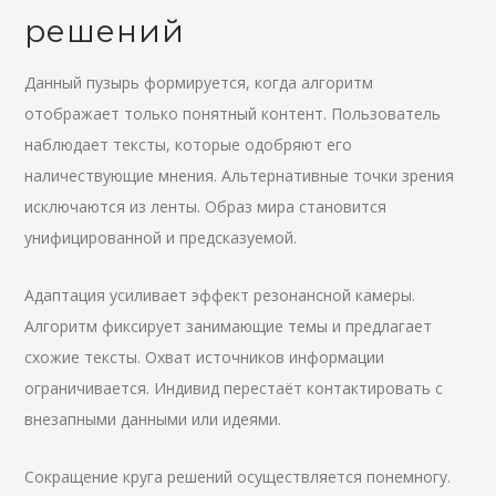
решений
Данный пузырь формируется, когда алгоритм
отображает только понятный контент. Пользователь
наблюдает тексты, которые одобряют его
наличествующие мнения. Альтернативные точки зрения
исключаются из ленты. Образ мира становится
унифицированной и предсказуемой.
Адаптация усиливает эффект резонансной камеры.
Алгоритм фиксирует занимающие темы и предлагает
схожие тексты. Охват источников информации
ограничивается. Индивид перестаёт контактировать с
внезапными данными или идеями.
Сокращение круга решений осуществляется понемногу.