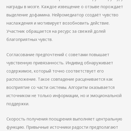
награды в мозге. Каждое извещение о отзыве порождает
выделение дофамина. Нейромедиатор создаёт чувство
наслаждения и мотивирует возобновить действие.
Участник обращается на ресурс за свежей долей
благоприятных чувств.
Согласование предпочтений с советами повышает
чувственную привязанность. Индивид обнаруживает
содержимое, который точно соответствует его
расположение. Такое совпадение расценивается как
восприятие со части системы. Алгоритм оказывается
источником не только информации, но и эмоциональной
поддержки.
Скорость получения поощрения выполняет центральную
функцию. Привычные источники радости предполагают