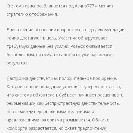
Система приспосабливается под Азино777 и меняет
стратегию отображения.
Впечатление осознания возрастает, когда рекомендации
точно достигают в цель. Участник обнаруживает
требуемую данные без усилий. Розыск оказывается
бесполезным, потому что алгоритм уже располагает
результат.
Настройка действует как положительное поощрение.
Каждое точное попадание укрепляет уверенность в то,
что система обязателен. Субъект начинает расценивать
рекомендации как беспристрастную действительность.
Черта между персональными желаниями и
предложениями алгоритма размывается. Область
комфорта разрастается, но охват предпочтений