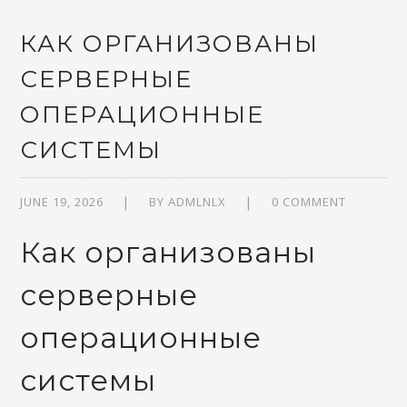
КАК ОРГАНИЗОВАНЫ
СЕРВЕРНЫЕ
ОПЕРАЦИОННЫЕ
СИСТЕМЫ
JUNE 19, 2026
BY
ADMLNLX
0 COMMENT
Как организованы
серверные
операционные
системы