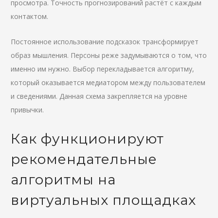
просмотра. Точность прогнозирований растёт с каждым
контактом.
Постоянное использование подсказок трансформирует
образ мышления. Персоны реже задумываются о том, что
именно им нужно. Выбор перекладывается алгоритму,
который оказывается медиатором между пользователем
и сведениями. Данная схема закрепляется на уровне
привычки.
Как функционируют
рекомендательные
алгоритмы на
виртуальных площадках