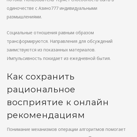
одиночестве с Азино777 индивидуальными
размышлениями.
Социальные отношения равным образом
трансформируются. Направления для обсуждений
заимствуются из показанных материалов.
Импульсивность покидает из ежедневной бытия.
Как сохранить
рациональное
восприятие к онлайн
рекомендациям
Понимание механизмов операции алгоритмов помогает