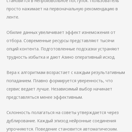
становится в непроизвольное поступок. Пользователь
просто нажимает на первоначальную рекомендацию в
ленте.
Обилие данных увеличивает эффект изнеможения от
отбора. Современные ресурсы представляют тысячи
опций контента. Подготовленные подсказки устраняют
трудность избытка и дают Азино оперативный исход.
Вера к алгоритмам возрастает с каждым результативным
попаданием. Плавно формируется уверенность, что
сервис ведает лучше. Независимый выбор начинает
представляться менее эффективным.
Склонность полагаться на советы утверждается через
дублирование. Каждый эпизод нейронные соединения
упрочняются. Поведение становится автоматическим.