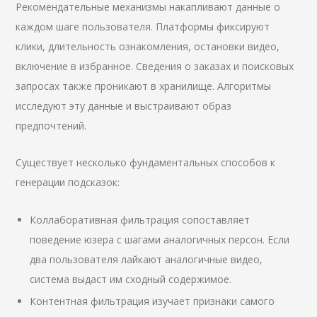
Рекомендательные механизмы накапливают данные о
каждом шаге пользователя. Платформы фиксируют
клики, длительность ознакомления, остановки видео,
включение в избранное. Сведения о заказах и поисковых
запросах также проникают в хранилище. Алгоритмы
исследуют эту данные и выстраивают образ
предпочтений.
Существует несколько фундаментальных способов к
генерации подсказок:
Коллаборативная фильтрация сопоставляет
поведение юзера с шагами аналогичных персон. Если
два пользователя лайкают аналогичные видео,
система выдаст им сходный содержимое.
Контентная фильтрация изучает признаки самого