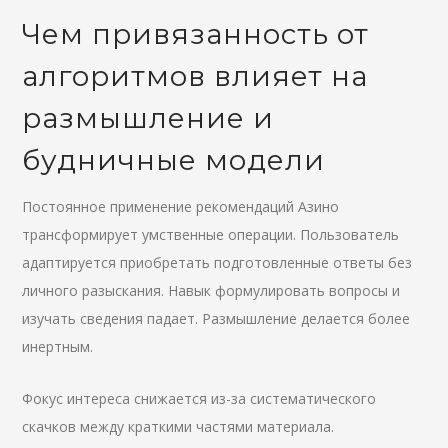
Чем привязанность от
алгоритмов влияет на
размышление и
будничные модели
Постоянное применение рекомендаций Азино
трансформирует умственные операции. Пользователь
адаптируется приобретать подготовленные ответы без
личного разыскания. Навык формулировать вопросы и
изучать сведения падает. Размышление делается более
инертным.
Фокус интереса снижается из-за систематического
скачков между краткими частями материала.