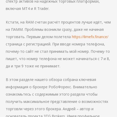
спектр активов на надежных торговых платформах,
включая MT4 и R Trader.
Кстати, на RAM счетах расчёт процентов лучше идёт, чем
на ПАММ. Проблемы возникли сразу, даже не начиная
торговать. Первым делом полетела
https://limefx.finance/
страница с регистрацией. При вводе номера телефона,
почему-то сайт не стал принимать мой номер. Почему-то
пишет, что номер телефона не может начинаться с 7 и 8,
да и три 9 тоже не принимает.
В этом разделе нашего обзора собрана ключевая
информация о брокере РобоФорекс. Внимательно
ознакомьтесь с содержимым этого раздела чтобы
получить максимальное представление о возможностях
торговли через этого брокера. Андрей – автор и
основатель проекта 3TG Brokers. Имея профильное