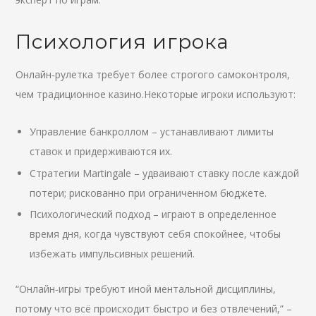
Психология игрока
Онлайн‑рулетка требует более строгого самоконтроля,
чем традиционное казино.Некоторые игроки используют:
Управление банкроллом – устанавливают лимиты
ставок и придерживаются их.
Стратегии Martingale – удваивают ставку после каждой
потери; рискованно при ограниченном бюджете.
Психологический подход – играют в определенное
время дня, когда чувствуют себя спокойнее, чтобы
избежать импульсивных решений.
“Онлайн‑игры требуют иной ментальной дисциплины,
потому что всё происходит быстро и без отвлечений,” –