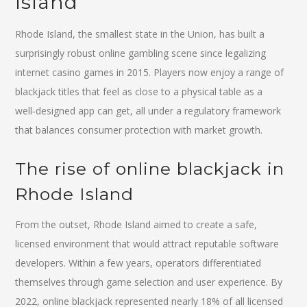
Island
Rhode Island, the smallest state in the Union, has built a
surprisingly robust online gambling scene since legalizing
internet casino games in 2015. Players now enjoy a range of
blackjack titles that feel as close to a physical table as a
well‑designed app can get, all under a regulatory framework
that balances consumer protection with market growth.
The rise of online blackjack in
Rhode Island
From the outset, Rhode Island aimed to create a safe,
licensed environment that would attract reputable software
developers. Within a few years, operators differentiated
themselves through game selection and user experience. By
2022, online blackjack represented nearly 18% of all licensed