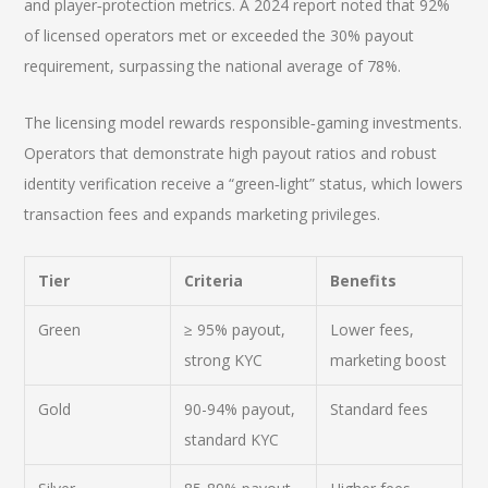
and player‑protection metrics. A 2024 report noted that 92%
of licensed operators met or exceeded the 30% payout
requirement, surpassing the national average of 78%.
The licensing model rewards responsible‑gaming investments.
Operators that demonstrate high payout ratios and robust
identity verification receive a “green‑light” status, which lowers
transaction fees and expands marketing privileges.
Tier
Criteria
Benefits
Green
≥ 95% payout,
Lower fees,
strong KYC
marketing boost
Gold
90-94% payout,
Standard fees
standard KYC