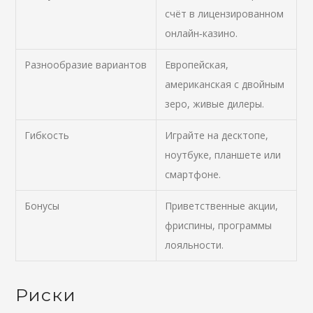
счёт в лицензированном
онлайн‑казино.
Разнообразие вариантов
Европейская,
американская с двойным
зеро, живые дилеры.
Гибкость
Играйте на десктопе,
ноутбуке, планшете или
смартфоне.
Бонусы
Приветственные акции,
фриспины, программы
лояльности.
Риски