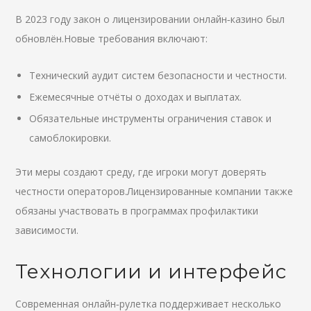
В 2023 году закон о лицензировании онлайн‑казино был
обновлён.Новые требования включают:
Технический аудит систем безопасности и честности.
Ежемесячные отчёты о доходах и выплатах.
Обязательные инструменты ограничения ставок и
самоблокировки.
Эти меры создают среду, где игроки могут доверять
честности операторов.Лицензированные компании также
обязаны участвовать в программах профилактики
зависимости.
Технологии и интерфейс
Современная онлайн‑рулетка поддерживает несколько