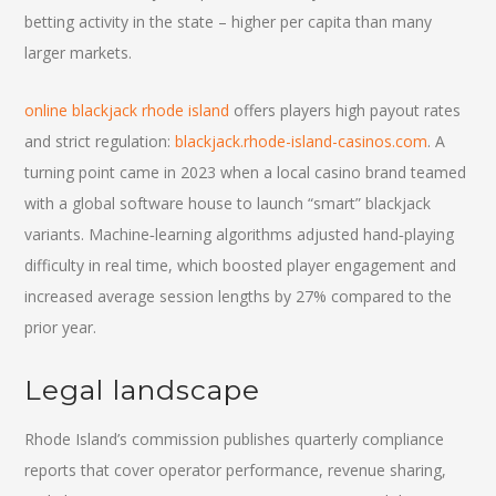
betting activity in the state – higher per capita than many
larger markets.
online blackjack rhode island
offers players high payout rates
and strict regulation:
blackjack.rhode-island-casinos.com
. A
turning point came in 2023 when a local casino brand teamed
with a global software house to launch “smart” blackjack
variants. Machine‑learning algorithms adjusted hand‑playing
difficulty in real time, which boosted player engagement and
increased average session lengths by 27% compared to the
prior year.
Legal landscape
Rhode Island’s commission publishes quarterly compliance
reports that cover operator performance, revenue sharing,