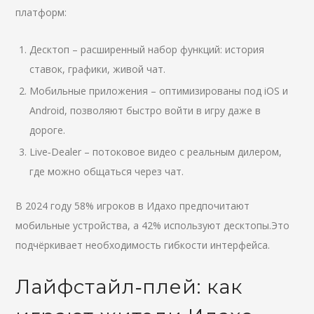
платформ:
Десктоп – расширенный набор функций: история
ставок, графики, живой чат.
Мобильные приложения – оптимизированы под iOS и
Android, позволяют быстро войти в игру даже в
дороге.
Live‑Dealer – потоковое видео с реальным дилером,
где можно общаться через чат.
В 2024 году 58% игроков в Идахо предпочитают
мобильные устройства, а 42% используют десктопы.Это
подчёркивает необходимость гибкости интерфейса.
Лайфстайл‑плей: как