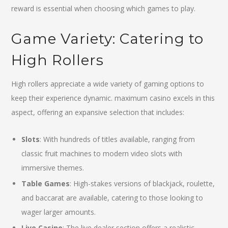
reward is essential when choosing which games to play.
Game Variety: Catering to
High Rollers
High rollers appreciate a wide variety of gaming options to
keep their experience dynamic. maximum casino excels in this
aspect, offering an expansive selection that includes:
Slots
: With hundreds of titles available, ranging from
classic fruit machines to modern video slots with
immersive themes.
Table Games
: High-stakes versions of blackjack, roulette,
and baccarat are available, catering to those looking to
wager larger amounts.
Live Casino
: The live dealer section offers a realistic