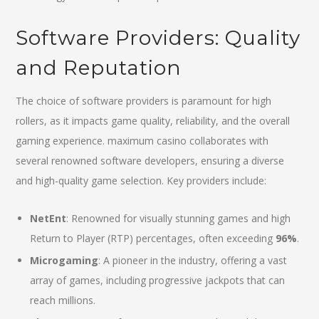
Software Providers: Quality
and Reputation
The choice of software providers is paramount for high
rollers, as it impacts game quality, reliability, and the overall
gaming experience. maximum casino collaborates with
several renowned software developers, ensuring a diverse
and high-quality game selection. Key providers include:
NetEnt
: Renowned for visually stunning games and high
Return to Player (RTP) percentages, often exceeding
96%
.
Microgaming
: A pioneer in the industry, offering a vast
array of games, including progressive jackpots that can
reach millions.