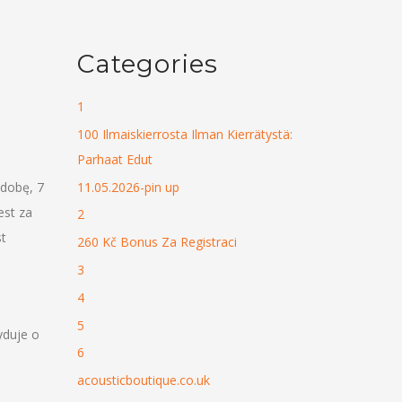
Categories
1
100 Ilmaiskierrosta Ilman Kierrätystä:
Parhaat Edut
11.05.2026-pin up
 dobę, 7
est za
2
st
260 Kč Bonus Za Registraci
3
4
5
yduje o
6
acousticboutique.co.uk