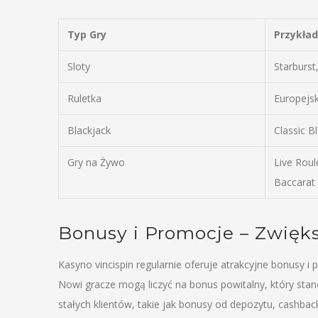
Typ Gry
Przykład
Sloty
Starburs
Ruletka
Europejs
Blackjack
Classic B
Gry na Żywo
Live Roul
Baccarat
Bonusy i Promocje – Zwięk
Kasyno vincispin regularnie oferuje atrakcyjne bonusy i
Nowi gracze mogą liczyć na bonus powitalny, który stano
stałych klientów, takie jak bonusy od depozytu, cashback