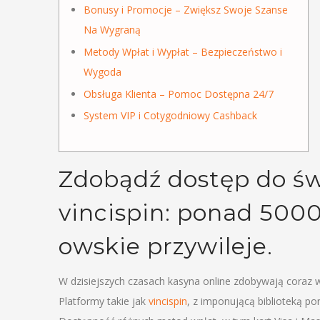
Bonusy i Promocje – Zwiększ Swoje Szanse
Na Wygraną
Metody Wpłat i Wypłat – Bezpieczeństwo i
Wygoda
Obsługa Klienta – Pomoc Dostępna 24/7
System VIP i Cotygodniowy Cashback
Zdobądź dostęp do św
vincispin: ponad 5000 
owskie przywileje.
W dzisiejszych czasach kasyna online zdobywają coraz w
Platformy takie jak
vincispin
, z imponującą biblioteką po