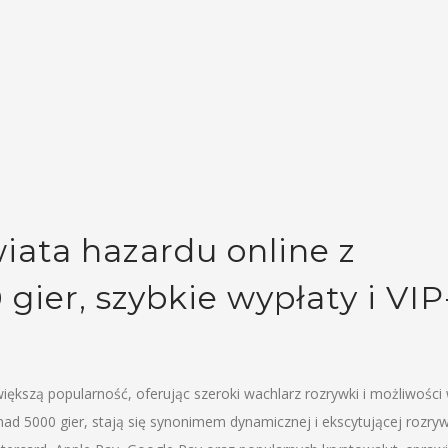
iata hazardu online z
gier, szybkie wypłaty i VIP
iększą popularność, oferując szeroki wachlarz rozrywki i możliwości 
nad 5000 gier, stają się synonimem dynamicznej i ekscytującej rozryw