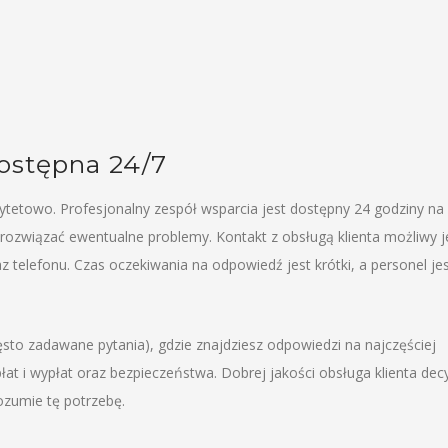
ostępna 24/7
orytetowo. Profesjonalny zespół wsparcia jest dostępny 24 godziny na
 rozwiązać ewentualne problemy. Kontakt z obsługą klienta możliwy j
 telefonu. Czas oczekiwania na odpowiedź jest krótki, a personel je
ęsto zadawane pytania), gdzie znajdziesz odpowiedzi na najczęściej
t i wypłat oraz bezpieczeństwa. Dobrej jakości obsługa klienta dec
ozumie tę potrzebę.