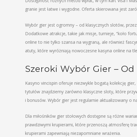
Dostępność różnych metod wpłat, w tym kart Visa i Mast
granie jest łatwe i wygodne. Oferta skierowana jest za
Wybór gier jest ogromny – od klasycznych slotów, przez
Dodatkowe atrakcje, takie jak misje, turnieje, “koło fo
online to nie tylko szansa na wygraną, ale również fasc
atuty, które wyróżniają nowoczesne kasyna online na tl
Szeroki Wybór Gier – Od
Kasyno vincispin oferuje niezwykle bogatą kolekcję gier
tytułów znajdziemy zarówno klasyczne sloty, które przyw
i bonusów. Wybór gier jest regularnie aktualizowany 
Dla miłośników gier stołowych dostępne są różne warianty
prawdziwymi krupierami, które przenoszą atmosferę tra
krupierami zapewniają niezapomniane wrażenia.