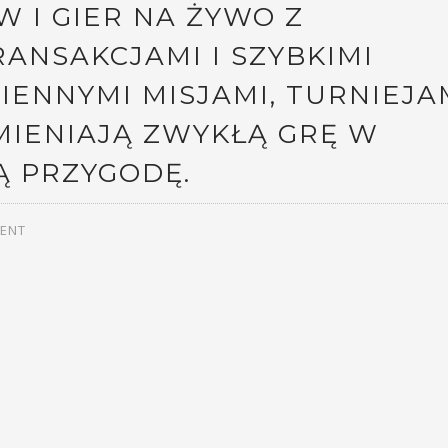
 I GIER NA ŻYWO Z
ANSAKCJAMI I SZYBKIMI
ENNYMI MISJAMI, TURNIEJAM
MIENIAJĄ ZWYKŁĄ GRĘ W
 PRZYGODĘ.
ENT