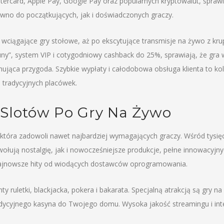
ercard, Apple Pay, Google Pay oraz popularnych kryptowalut, sprawi
równo do początkujących, jak i doświadczonych graczy.
 wciągające gry stołowe, aż po ekscytujące transmisje na żywo z kru
rtuny”, system VIP i cotygodniowy cashback do 25%, sprawiają, że gra 
ynująca przygoda. Szybkie wypłaty i całodobowa obsługa klienta to ko
e tradycyjnych placówek.
 Slotów Po Gry Na Żywo
, która zadowoli nawet najbardziej wymagających graczy. Wśród tysię
ołują nostalgię, jak i nowocześniejsze produkcje, pełne innowacyjny
o najnowsze hity od wiodących dostawców oprogramowania.
 ruletki, blackjacka, pokera i bakarata. Specjalną atrakcją są gry na
dycyjnego kasyna do Twojego domu. Wysoka jakość streamingu i inte