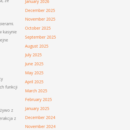
a, że
January 2026
December 2025
November 2025
pierami.
October 2025
w kasynie
September 2025
lejne
August 2025
July 2025
June 2025
May 2025
cy
April 2025
ch funkcji
March 2025
February 2025
January 2025
 żywo z
December 2024
rakcja z
November 2024