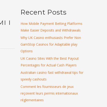
Recent Posts
I I
How Mobile Payment Betting Platforms
Make Easier Deposits and Withdrawals
Why UK Casino enthusiasts Prefer Non
GamStop Casinos for Adaptable play
Options
UK Casino Sites With the Best Payout
Percentages for Actual Cash Players
Australian casino fast withdrawal tips for
speedy cashouts
Comment les fournisseurs de jeux
reçoivent leurs permis internationaux
réglementaires