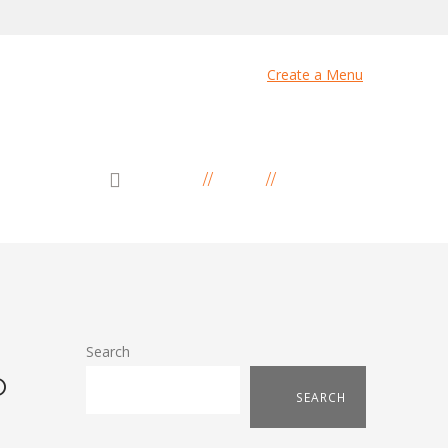
Create a Menu
HOME
2025
OCTOBER
Search
O
SEARCH