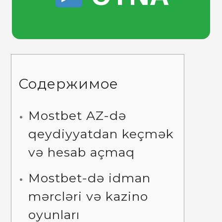
Содержимое
Mostbet AZ-də
qeydiyyatdan keçmək
və hesab açmaq
Mostbet-də idman
mərcləri və kazino
oyunları