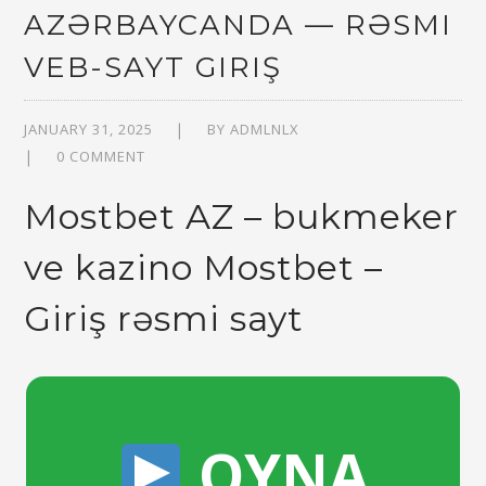
AZƏRBAYCANDA — RƏSMI
VEB-SAYT GIRIŞ
JANUARY 31, 2025
BY
ADMLNLX
0 COMMENT
Mostbet AZ – bukmeker
ve kazino Mostbet –
Giriş rəsmi sayt
OYNA