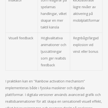
indikator
som reagerar på
klickbaserade
spelarnas
lägre nivåer av
handlingar, vilket
aktivering på
skapar en mer
mobilplattformar
taktil känsla
Visuell feedback
Högkvalitativa
Regnbågsfärgad
animationer och
explosion vid
ljussättningar
vinst eller bonus
som ger realtids
feedback
I praktiken kan en ”Rainbow activation mechanism”
implementeras både i fysiska maskiner och digitala
plattformar. I digitala versioner används avancerad grafik och
realtidsanimationer för att skapa en sensationell visuell effekt,