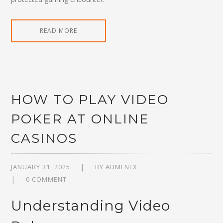
READ MORE
HOW TO PLAY VIDEO
POKER AT ONLINE
CASINOS
JANUARY 31, 2025
BY
ADMLNLX
0 COMMENT
Understanding Video