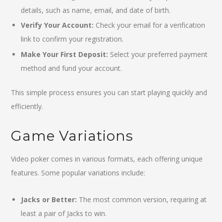
details, such as name, email, and date of birth.
Verify Your Account:
Check your email for a verification
link to confirm your registration.
Make Your First Deposit:
Select your preferred payment
method and fund your account.
This simple process ensures you can start playing quickly and
efficiently.
Game Variations
Video poker comes in various formats, each offering unique
features. Some popular variations include:
Jacks or Better:
The most common version, requiring at
least a pair of Jacks to win.