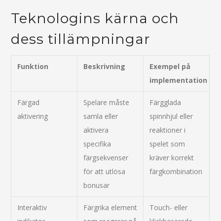
Teknologins kärna och
dess tillämpningar
Funktion
Beskrivning
Exempel på
implementation
Färgad
Spelare måste
Färgglada
aktivering
samla eller
spinnhjul eller
aktivera
reaktioner i
specifika
spelet som
färgsekvenser
kräver korrekt
för att utlösa
färgkombination
bonusar
Interaktiv
Färgrika element
Touch- eller