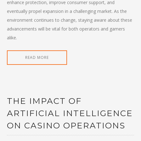
enhance protection, improve consumer support, and
eventually propel expansion in a challenging market. As the
environment continues to change, staying aware about these
advancements will be vital for both operators and gamers
alike.
READ MORE
THE IMPACT OF
ARTIFICIAL INTELLIGENCE
ON CASINO OPERATIONS