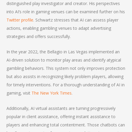
distinguished play investigator and creator. His perspectives
into AI’s role in gaming venues can be examined further on his
Twitter profile
. Schwartz stresses that AI can assess player
actions, enabling gambling venues to adapt advertising
strategies and offers successfully.
In the year 2022, the Bellagio in Las Vegas implemented an
AI-driven solution to monitor play areas and identify atypical
gambling behaviors. This system not only improves protection
but also assists in recognizing likely problem players, allowing
for timely interventions. For a thorough understanding of AI in
gaming, visit
The New York Times
.
Additionally, AI virtual assistants are turning progressively
popular in client assistance, offering instant assistance to
players and enhancing total contentment. Those chatbots can