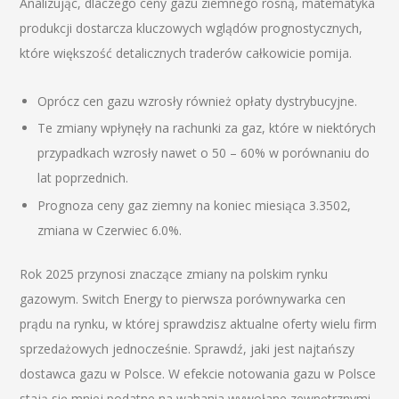
Analizując, dlaczego ceny gazu ziemnego rosną, matematyka
produkcji dostarcza kluczowych wglądów prognostycznych,
które większość detalicznych traderów całkowicie pomija.
Oprócz cen gazu wzrosły również opłaty dystrybucyjne.
Te zmiany wpłynęły na rachunki za gaz, które w niektórych
przypadkach wzrosły nawet o 50 – 60% w porównaniu do
lat poprzednich.
Prognoza ceny gaz ziemny na koniec miesiąca 3.3502,
zmiana w Czerwiec 6.0%.
Rok 2025 przynosi znaczące zmiany na polskim rynku
gazowym. Switch Energy to pierwsza porównywarka cen
prądu na rynku, w której sprawdzisz aktualne oferty wielu firm
sprzedażowych jednocześnie. Sprawdź, jaki jest najtańszy
dostawca gazu w Polsce. W efekcie notowania gazu w Polsce
stają się mniej podatne na wahania wywołane zewnętrznymi