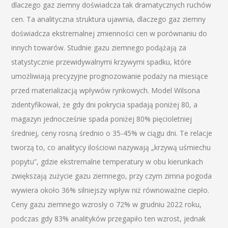
dlaczego gaz ziemny doświadcza tak dramatycznych ruchów
cen. Ta analityczna struktura ujawnia, dlaczego gaz ziemny
doświadcza ekstremalnej zmienności cen w porównaniu do
innych towarów. Studnie gazu ziemnego podążają za
statystycznie przewidywalnymi krzywymi spadku, które
umożliwiają precyzyjne prognozowanie podaży na miesiące
przed materializacją wpływów rynkowych. Model Wilsona
zidentyfikował, że gdy dni pokrycia spadają poniżej 80, a
magazyn jednocześnie spada poniżej 80% pięcioletniej
średniej, ceny rosną średnio o 35-45% w ciągu dni. Te relacje
tworzą to, co analitycy ilościowi nazywają „krzywą uśmiechu
popytu”, gdzie ekstremalne temperatury w obu kierunkach
zwiększają zużycie gazu ziemnego, przy czym zimna pogoda
wywiera około 36% silniejszy wpływ niż równoważne ciepło.
Ceny gazu ziemnego wzrosły o 72% w grudniu 2022 roku,
podczas gdy 83% analityków przegapiło ten wzrost, jednak