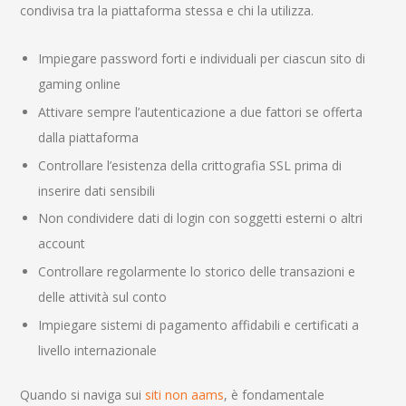
condivisa tra la piattaforma stessa e chi la utilizza.
Impiegare password forti e individuali per ciascun sito di
gaming online
Attivare sempre l’autenticazione a due fattori se offerta
dalla piattaforma
Controllare l’esistenza della crittografia SSL prima di
inserire dati sensibili
Non condividere dati di login con soggetti esterni o altri
account
Controllare regolarmente lo storico delle transazioni e
delle attività sul conto
Impiegare sistemi di pagamento affidabili e certificati a
livello internazionale
Quando si naviga sui
siti non aams
, è fondamentale