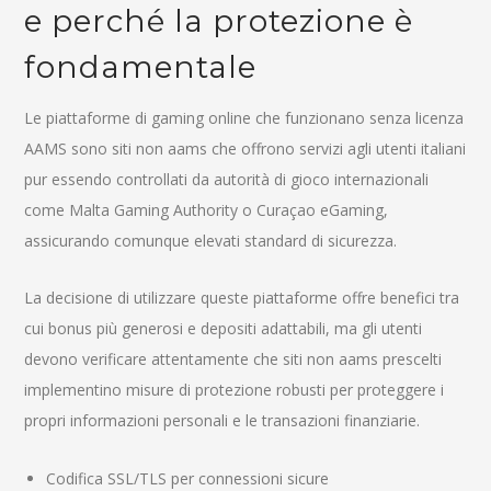
e perché la protezione è
fondamentale
Le piattaforme di gaming online che funzionano senza licenza
AAMS sono siti non aams che offrono servizi agli utenti italiani
pur essendo controllati da autorità di gioco internazionali
come Malta Gaming Authority o Curaçao eGaming,
assicurando comunque elevati standard di sicurezza.
La decisione di utilizzare queste piattaforme offre benefici tra
cui bonus più generosi e depositi adattabili, ma gli utenti
devono verificare attentamente che siti non aams prescelti
implementino misure di protezione robusti per proteggere i
propri informazioni personali e le transazioni finanziarie.
Codifica SSL/TLS per connessioni sicure