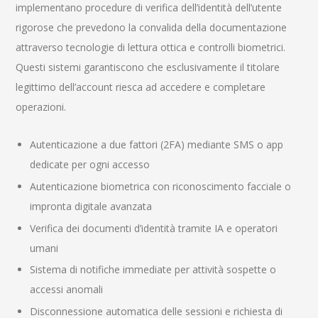
implementano procedure di verifica dell’identità dell’utente
rigorose che prevedono la convalida della documentazione
attraverso tecnologie di lettura ottica e controlli biometrici.
Questi sistemi garantiscono che esclusivamente il titolare
legittimo dell’account riesca ad accedere e completare
operazioni.
Autenticazione a due fattori (2FA) mediante SMS o app
dedicate per ogni accesso
Autenticazione biometrica con riconoscimento facciale o
impronta digitale avanzata
Verifica dei documenti d’identità tramite IA e operatori
umani
Sistema di notifiche immediate per attività sospette o
accessi anomali
Disconnessione automatica delle sessioni e richiesta di