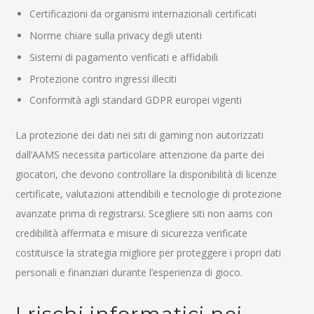
Certificazioni da organismi internazionali certificati
Norme chiare sulla privacy degli utenti
Sistemi di pagamento verificati e affidabili
Protezione contro ingressi illeciti
Conformità agli standard GDPR europei vigenti
La protezione dei dati nei siti di gaming non autorizzati
dall’AAMS necessita particolare attenzione da parte dei
giocatori, che devono controllare la disponibilità di licenze
certificate, valutazioni attendibili e tecnologie di protezione
avanzate prima di registrarsi. Scegliere siti non aams con
credibilità affermata e misure di sicurezza verificate
costituisce la strategia migliore per proteggere i propri dati
personali e finanziari durante l’esperienza di gioco.
I rischi informatici nei