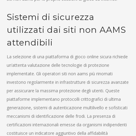
Sistemi di sicurezza
utilizzati dai siti non AAMS
attendibili
La selezione di una piattaforma di gioco online sicura richiede
un’attenta valutazione delle tecnologie di protezione
implementate. Gli operatori siti non aams più rinomati
investono regolarmente in infrastrutture di sicurezza avanzate
per assicurare la massima protezione degli utenti. Queste
piattaforme implementano protocolli crittografici di ultima
generazione, sistemi di autenticazione multilivello e sofisticati
meccanismi di identificazione delle frodi. La presenza di
certificazioni internazionali emesse da organismi indipendenti
costituisce un indicatore aggiuntivo della affidabilità