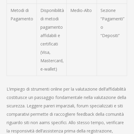
Metodi di
Disponibilità
Medio-Alto
Sezione
Pagamento
di metodi
“Pagamenti”
pagamento
o
affidabili e
“Depositi”
certificati
(Visa,
Mastercard,
e-wallet)
L’impiego di strumenti online per la valutazione dell’affidabilità
costituisce un passaggio fondamentale nella valutazione della
sicurezza. Leggere pareri imparziali, forum specializzati e siti
comparativi permette di raccogliere feedback della comunità
riguardo siti non aams specifici. Allo stesso tempo, verificare
la responsività dell’assistenza prima della registrazione,