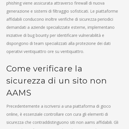
phishing viene assicurata attraverso firewall di nuova
generazione e sistemi di filtraggio sofisticati. Le piattaforme
affidabili conducono inoltre verifiche di sicurezza periodici
demandati a aziende specializzate esterne, implementano
iniziative di bug bounty per identificare vulnerabilità e
dispongono di team specializzati alla protezione dei dati
operativi ventiquattro ore su ventiquattro.
Come verificare la
sicurezza di un sito non
AAMS
Precedentemente a iscriversi a una piattaforma di gioco
online, è essenziale controllare con cura gli elementi di
sicurezza che contraddistinguono siti non aams affidabili. Gli