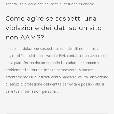
separa i soldi dei clienti dai conti di gestione aziendale.
Come agire se sospetti una
violazione dei dati su un sito
non AAMS?
In caso di violazione sospetta su uno dei siti non aams che
usi, modifica subito password e PIN, contatta il servizio clienti
della piattaforma documentando l’accaduto, e comunica il
problema all’autorità di licenza competente. Monitora
attentamente i tuoi estratti conto bancari e valuta l’attivazione
di servizi di protezione dell’identità per evitare possibili abusi
delle tue informazioni personali.