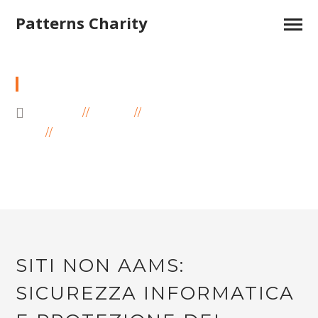
Patterns Charity
BLOG
HOME
BLOG
GIOCHI
SITI NON AAMS: SICUREZZA
INFORMATICA E PROTEZIONE DEI
INFORMAZIONI DEGLI UTENTI
SITI NON AAMS:
SICUREZZA INFORMATICA