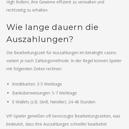
High Rollern, ihre Gewinne effizient zu verwalten und
rechtzeitig zu erhalten.
Wie lange dauern die
Auszahlungen?
Die Bearbeitungszeit für Auszahlungen im betalright casino
variiert je nach Zahlungsmethode. In der Regel können Spieler
mit folgenden Zeiten rechnen:
Kreditkarten: 3-5 Werktage
Banküberweisungen: 5-7 Werktage
E-Wallets (z.B. Skrill, Neteller): 24-48 Stunden
VIP-Spieler genießen oft bevorzugte Bearbeitungszeiten, was
bedeutet, dass ihre Auszahlungen schneller bearbeitet