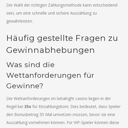
Die Wahl der richtigen Zahlungsmethode kann entscheidend
sein, um eine schnelle und sichere Auszahlung zu
gewährleisten.
Häufig gestellte Fragen zu
Gewinnabhebungen
Was sind die
Wettanforderungen für
Gewinne?
Die Wettanforderungen im betalright casino liegen in der
Regel bei
35x
für Einzahlungsboni. Dies bedeutet, dass Spieler
den Bonusbetrag 35 Mal umsetzen müssen, bevor sie eine
Auszahlung vornehmen können. Für VIP-Spieler können diese