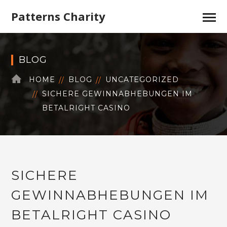
Patterns Charity
BLOG
HOME
BLOG
UNCATEGORIZED
SICHERE GEWINNABHEBUNGEN IM
BETALRIGHT CASINO
SICHERE
GEWINNABHEBUNGEN IM
BETALRIGHT CASINO