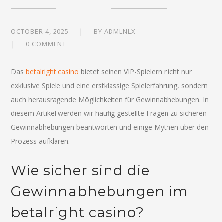
OCTOBER 4, 2025
BY
ADMLNLX
0 COMMENT
Das
betalright casino
bietet seinen VIP-Spielern nicht nur
exklusive Spiele und eine erstklassige Spielerfahrung, sondern
auch herausragende Möglichkeiten für Gewinnabhebungen. In
diesem Artikel werden wir häufig gestellte Fragen zu sicheren
Gewinnabhebungen beantworten und einige Mythen über den
Prozess aufklären.
Wie sicher sind die
Gewinnabhebungen im
betalright casino?