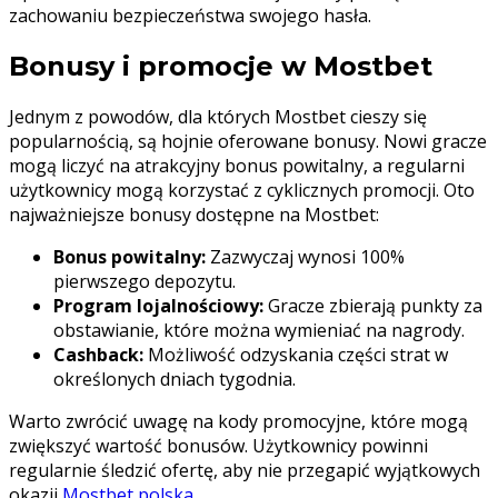
zachowaniu bezpieczeństwa swojego hasła.
Bonusy i promocje w Mostbet
Jednym z powodów, dla których Mostbet cieszy się
popularnością, są hojnie oferowane bonusy. Nowi gracze
mogą liczyć na atrakcyjny bonus powitalny, a regularni
użytkownicy mogą korzystać z cyklicznych promocji. Oto
najważniejsze bonusy dostępne na Mostbet:
Bonus powitalny:
Zazwyczaj wynosi 100%
pierwszego depozytu.
Program lojalnościowy:
Gracze zbierają punkty za
obstawianie, które można wymieniać na nagrody.
Cashback:
Możliwość odzyskania części strat w
określonych dniach tygodnia.
Warto zwrócić uwagę na kody promocyjne, które mogą
zwiększyć wartość bonusów. Użytkownicy powinni
regularnie śledzić ofertę, aby nie przegapić wyjątkowych
okazji
Mostbet polska
.