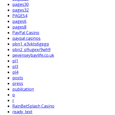
pages30
pages32
PAGES4
pages6
pages8
PayPal Casino
paypal casinos
pbn1_e3vkts6gegp
pbn2_p9ugexr9wh9
pevenseybaylife.co.uk
pl1
pl3
pl4
posts
press
publication
q
r
RainBetSplash Casino
ready_text