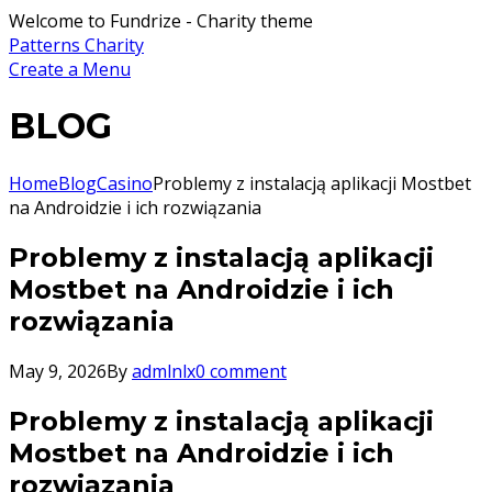
Welcome to Fundrize - Charity theme
Patterns Charity
Create a Menu
BLOG
Home
Blog
Casino
Problemy z instalacją aplikacji Mostbet
na Androidzie i ich rozwiązania
Problemy z instalacją aplikacji
Mostbet na Androidzie i ich
rozwiązania
May 9, 2026
By
admlnlx
0 comment
Problemy z instalacją aplikacji
Mostbet na Androidzie i ich
rozwiązania