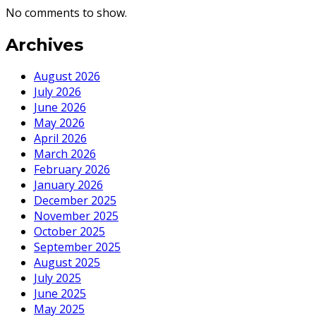
No comments to show.
Archives
August 2026
July 2026
June 2026
May 2026
April 2026
March 2026
February 2026
January 2026
December 2025
November 2025
October 2025
September 2025
August 2025
July 2025
June 2025
May 2025