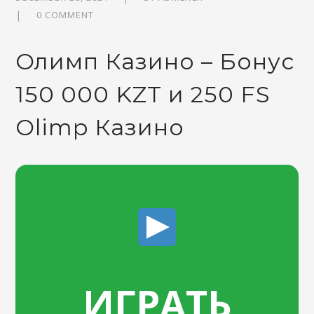
0 COMMENT
Олимп Казино – Бонус
150 000 KZT и 250 FS
Olimp Казино
ИГРАТЬ