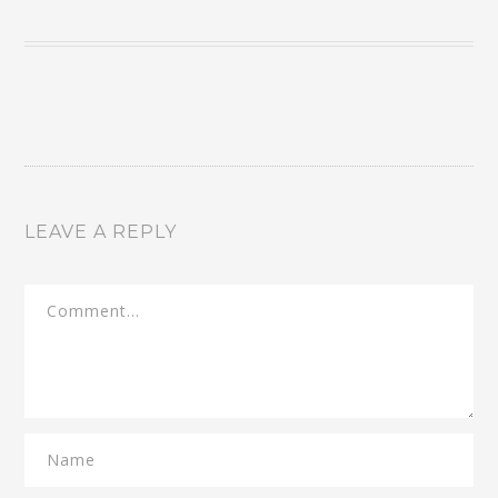
LEAVE A REPLY