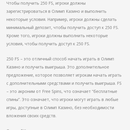
Чтобы получить 250 FS, игроки должны
зарегистрироваться в Олимп Казино и выполнить
некоторые условия. Например, игроки должны сделать
минимальный депозит, чтобы получить доступ к 250 FS.
Кроме того, игроки должны выполнить некоторые
условия, чтобы получить доступ к 250 FS.
250 FS – это отличный способ начать играть в Олимп
Казино и получить выигрыша. Это дополнительное
предложение, которое позволяет игрокам начать играть
с дополнительными средствами и получить выигрыша. FS
– это акроним от Free Spins, что означает “бесплатные
спины”. Это означает, что игроки могут играть в любые
игры, доступные в Олимп Казино, без необходимости
вложения своих средств.