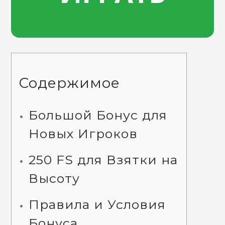
Содержимое
Большой Бонус для
Новых Игроков
250 FS для Взятки на
Высоту
Правила и Условия
Бонуса