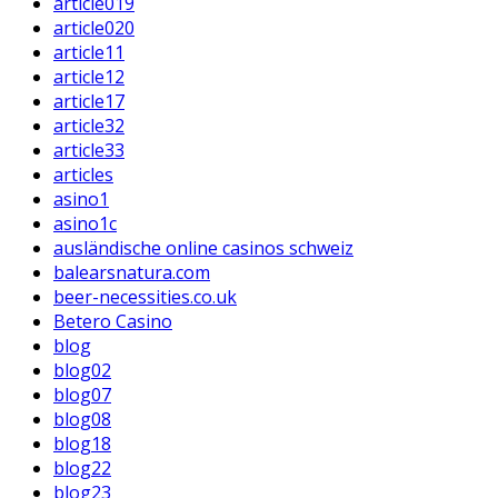
article019
article020
article11
article12
article17
article32
article33
articles
asino1
asino1c
ausländische online casinos schweiz
balearsnatura.com
beer-necessities.co.uk
Betero Casino
blog
blog02
blog07
blog08
blog18
blog22
blog23