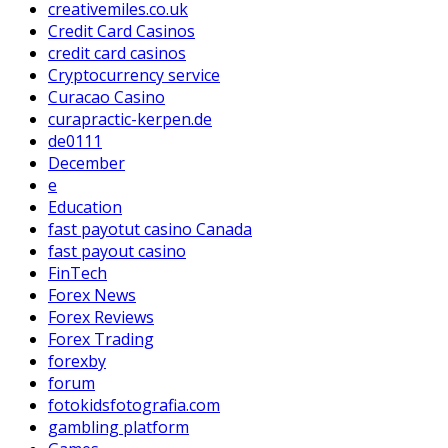
creativemiles.co.uk
Credit Card Casinos
credit card casinos
Cryptocurrency service
Curacao Casino
curapractic-kerpen.de
de0111
December
e
Education
fast payotut casino Canada
fast payout casino
FinTech
Forex News
Forex Reviews
Forex Trading
forexby
forum
fotokidsfotografia.com
gambling platform