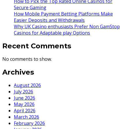
How to Pick the Top Rated Online Casinos for
Secure Gaming
How Mobile Payment Betting Platforms Make
Easier Deposits and Withdrawals
Why UK Casino enthusiasts Prefer Non GamStop
Casinos for Adaptable play Options
Recent Comments
No comments to show.
Archives
August 2026
July 2026
June 2026
May 2026
April 2026
March 2026
February 2026