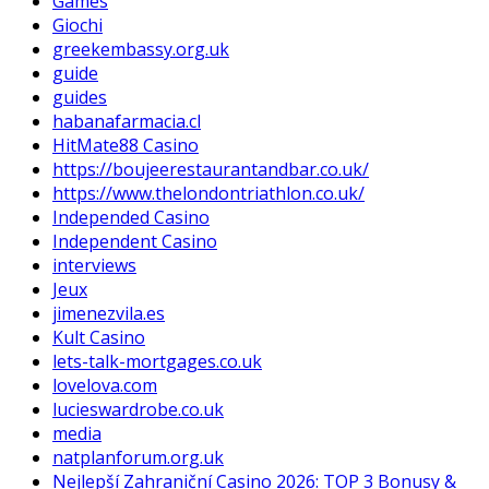
Games
Giochi
greekembassy.org.uk
guide
guides
habanafarmacia.cl
HitMate88 Casino
https://boujeerestaurantandbar.co.uk/
https://www.thelondontriathlon.co.uk/
Independed Casino
Independent Casino
interviews
Jeux
jimenezvila.es
Kult Casino
lets-talk-mortgages.co.uk
lovelova.com
lucieswardrobe.co.uk
media
natplanforum.org.uk
Nejlepší Zahraniční Casino 2026: TOP 3 Bonusy &