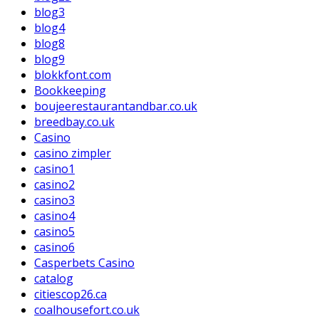
blog3
blog4
blog8
blog9
blokkfont.com
Bookkeeping
boujeerestaurantandbar.co.uk
breedbay.co.uk
Casino
casino zimpler
casino1
casino2
casino3
casino4
casino5
casino6
Casperbets Casino
catalog
citiescop26.ca
coalhousefort.co.uk