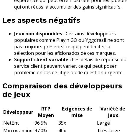
espérer, ce qui peut être frustrant pour les joueurs
qui ont réussi à accumuler des gains significatifs.
Les aspects négatifs
Jeux non disponibles :
Certains développeurs
populaires comme Play’n GO ou Yggdrasil ne sont
pas toujours présents, ce qui peut limiter la
sélection pour les aficionados de ces marques.
Support client variable :
Les délais de réponse du
service client peuvent varier, ce qui peut poser
problème en cas de litige ou de question urgente.
Comparaison des développeurs
de jeux
RTP
Exigences de
Variété de
Développeur
Moyen
mise
jeux
NetEnt
96.5%
35x
Large
Microgaming
97.0%
40x
Très large