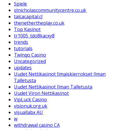
Spiele
stnicholascommunitycentre.co.uk
talcacapital.cl
thenethertheplay.co.uk
Top Kasinot
tr1005_tdo8kacxy8
trends
tutorials
Twinqo Casino
Uncategorized
updates
Uudet Nettikasinot Ilmaiskierrokset Ilman
Talletusta
Uudet Nettikasinot Ilman Talletusta
Uudet Viron Nettikasinot
VipLuck Casino
visionuk.org.uk
visuallabx AU
w
withdrawal casino CA