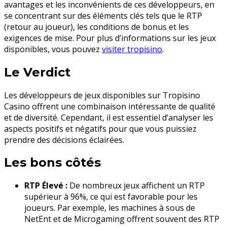
avantages et les inconvénients de ces développeurs, en
se concentrant sur des éléments clés tels que le RTP
(retour au joueur), les conditions de bonus et les
exigences de mise. Pour plus d’informations sur les jeux
disponibles, vous pouvez
visiter tropisino
.
Le Verdict
Les développeurs de jeux disponibles sur Tropisino
Casino offrent une combinaison intéressante de qualité
et de diversité. Cependant, il est essentiel d’analyser les
aspects positifs et négatifs pour que vous puissiez
prendre des décisions éclairées.
Les bons côtés
RTP Élevé :
De nombreux jeux affichent un RTP
supérieur à 96%, ce qui est favorable pour les
joueurs. Par exemple, les machines à sous de
NetEnt et de Microgaming offrent souvent des RTP