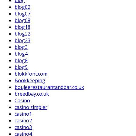
blog
blog02
blog07
blog08
blog18
blog22
blog23
blog3
blog4
blog8
blog9
blokkfont.com
Bookkeeping
boujeerestaurantandbar.co.uk
breedbay.co.uk
Casino
casino zimpler
casino1
casino2
casino3
casino4