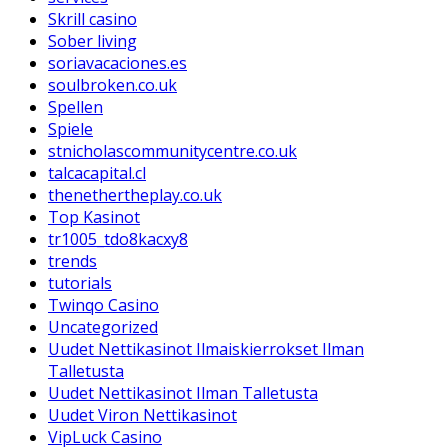
Skrill casino
Sober living
soriavacaciones.es
soulbroken.co.uk
Spellen
Spiele
stnicholascommunitycentre.co.uk
talcacapital.cl
thenethertheplay.co.uk
Top Kasinot
tr1005_tdo8kacxy8
trends
tutorials
Twinqo Casino
Uncategorized
Uudet Nettikasinot Ilmaiskierrokset Ilman
Talletusta
Uudet Nettikasinot Ilman Talletusta
Uudet Viron Nettikasinot
VipLuck Casino