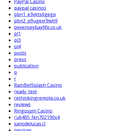
PayPal Casino
paypal casinos
pbn1_e3vkts6gegp
pbn2_p9ugexr9wh9
pevenseybaylife.co.uk
pl1
pl3
pl4
posts
press
publication
q
r
RainBetSplash Casino
ready_text
rethinkingremote.co.uk
reviews
Ringospin Casino
ru6405_fen702190x4
sanodelucas.cl
services