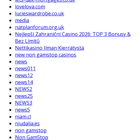
lovelova.com
lucieswardrobe.co.uk
media
natplanforum.org.uk
Nejlepší Zahraniční Casino 2026: TOP 3 Bonusy &
Bez Limitů
Nettikasino Ilman Kierrätystä
new non gamstop casinos
news
news011
news12
news14
NEWS2
news25
NEWS3
news5
niam.cl
niudalia.es
non gamstop
Non GamStop