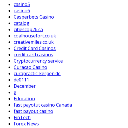
casino5
casino6
Casperbets Casino
catalog
citiescop26.ca
coalhousefort.co.uk
creativemiles.co.uk
Credit Card Casinos
credit card casinos
Cryptocurrency service
Curacao Casino
curapractic-kerpen.de
de0111
December
e
Education
fast payotut casino Canada
fast payout casino
FinTech
Forex News