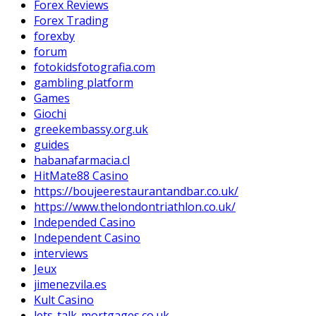
Forex Reviews
Forex Trading
forexby
forum
fotokidsfotografia.com
gambling platform
Games
Giochi
greekembassy.org.uk
guides
habanafarmacia.cl
HitMate88 Casino
https://boujeerestaurantandbar.co.uk/
https://www.thelondontriathlon.co.uk/
Independed Casino
Independent Casino
interviews
Jeux
jimenezvila.es
Kult Casino
lets-talk-mortgages.co.uk