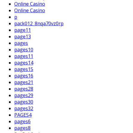
Online Casino
Online Casino
p
pack012_8nqa70vz0rp
page11
page13
pages
pages10
pages11
pages14
pages15
pages16
pages21
pages28
pages29
pages30
pages32
PAGES4
pages6
pages8