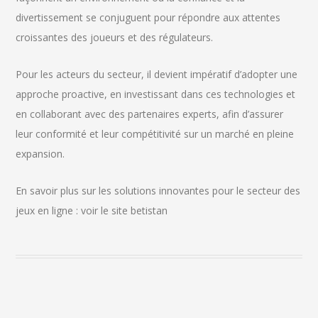
divertissement se conjuguent pour répondre aux attentes
croissantes des joueurs et des régulateurs.
Pour les acteurs du secteur, il devient impératif d’adopter une
approche proactive, en investissant dans ces technologies et
en collaborant avec des partenaires experts, afin d’assurer
leur conformité et leur compétitivité sur un marché en pleine
expansion.
En savoir plus sur les solutions innovantes pour le secteur des
jeux en ligne : voir le site betistan