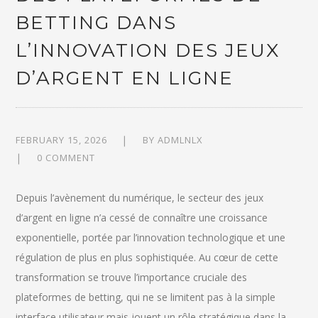
BETTING DANS
L’INNOVATION DES JEUX
D’ARGENT EN LIGNE
FEBRUARY 15, 2026
BY
ADMLNLX
0 COMMENT
Depuis l’avènement du numérique, le secteur des jeux
d’argent en ligne n’a cessé de connaître une croissance
exponentielle, portée par l’innovation technologique et une
régulation de plus en plus sophistiquée. Au cœur de cette
transformation se trouve l’importance cruciale des
plateformes de betting, qui ne se limitent pas à la simple
interface utilisateur mais jouent un rôle stratégique dans la