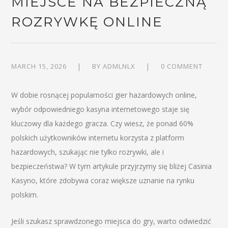
MIEJSCE NA BEZPIECZNĄ
ROZRYWKĘ ONLINE
MARCH 15, 2026
BY
ADMLNLX
0 COMMENT
W dobie rosnącej popularności gier hazardowych online,
wybór odpowiedniego kasyna internetowego staje się
kluczowy dla każdego gracza. Czy wiesz, że ponad 60%
polskich użytkowników internetu korzysta z platform
hazardowych, szukając nie tylko rozrywki, ale i
bezpieczeństwa? W tym artykule przyjrzymy się bliżej Casinia
Kasyno, które zdobywa coraz większe uznanie na rynku
polskim.
Jeśli szukasz sprawdzonego miejsca do gry, warto odwiedzić