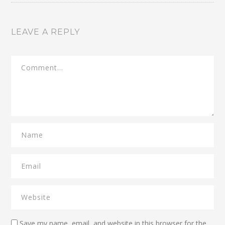
LEAVE A REPLY
Save my name, email, and website in this browser for the