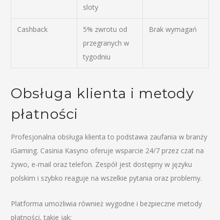
sloty
Cashback
5% zwrotu od
Brak wymagań
przegranych w
tygodniu
Obsługa klienta i metody
płatności
Profesjonalna obsługa klienta to podstawa zaufania w branży
iGaming. Casinia Kasyno oferuje wsparcie 24/7 przez czat na
żywo, e-mail oraz telefon. Zespół jest dostępny w języku
polskim i szybko reaguje na wszelkie pytania oraz problemy.
Platforma umożliwia również wygodne i bezpieczne metody
płatności, takie jak: