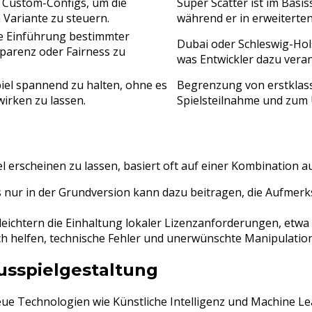
d Custom-Configs, um die
Super Scatter ist im Basis
 Variante zu steuern.
während er in erweiterten
e Einführung bestimmter
Dubai oder Schleswig-Hol
parenz oder Fairness zu
was Entwickler dazu veran
piel spannend zu halten, ohne es
Begrenzung von erstklass
irken zu lassen.
Spielsteilnahme und zum
 erscheinen zu lassen, basiert oft auf einer Kombination a
nur in der Grundversion kann dazu beitragen, die Aufmerk
eichtern die Einhaltung lokaler Lizenzanforderungen, etw
helfen, technische Fehler und unerwünschte Manipulation
nusspielgestaltung
ue Technologien wie Künstliche Intelligenz und Machine Le