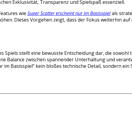
chen Exklusivität, Transparenz und Spielspaß essenziell.
Features wie
Super Scatter erscheint nur im Basisspiel
als strat
höhen. Dieses Vorgehen zeigt, dass der Fokus weiterhin au
s Spiels stellt eine bewusste Entscheidung dar, die sowohl 
, eine Balance zwischen spannender Unterhaltung und verant
ur im Basisspiel“ kein bloßes technische Detail, sondern ei