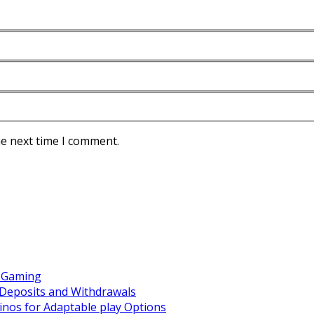
he next time I comment.
e Gaming
Deposits and Withdrawals
nos for Adaptable play Options