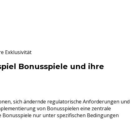
e Exklusivität
piel Bonusspiele und ihre
tionen, sich ändernde regulatorische Anforderungen und
mplementierung von Bonusspielen eine zentrale
mte Bonusspiele nur unter spezifischen Bedingungen