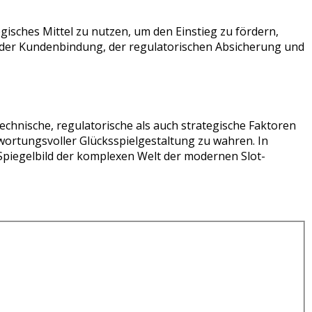
egisches Mittel zu nutzen, um den Einstieg zu fördern,
f der Kundenbindung, der regulatorischen Absicherung und
technische, regulatorische als auch strategische Faktoren
wortungsvoller Glücksspielgestaltung zu wahren. In
n Spiegelbild der komplexen Welt der modernen Slot-