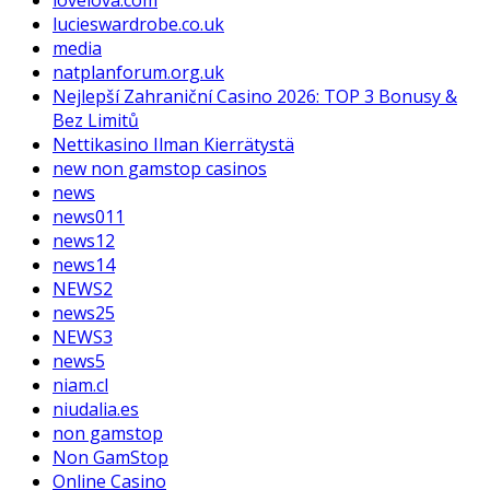
lucieswardrobe.co.uk
media
natplanforum.org.uk
Nejlepší Zahraniční Casino 2026: TOP 3 Bonusy &
Bez Limitů
Nettikasino Ilman Kierrätystä
new non gamstop casinos
news
news011
news12
news14
NEWS2
news25
NEWS3
news5
niam.cl
niudalia.es
non gamstop
Non GamStop
Online Casino