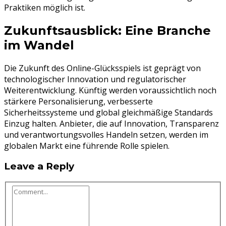
Praktiken möglich ist.
Zukunftsausblick: Eine Branche
im Wandel
Die Zukunft des Online-Glücksspiels ist geprägt von
technologischer Innovation und regulatorischer
Weiterentwicklung. Künftig werden voraussichtlich noch
stärkere Personalisierung, verbesserte
Sicherheitssysteme und global gleichmäßige Standards
Einzug halten. Anbieter, die auf Innovation, Transparenz
und verantwortungsvolles Handeln setzen, werden im
globalen Markt eine führende Rolle spielen.
Leave a Reply