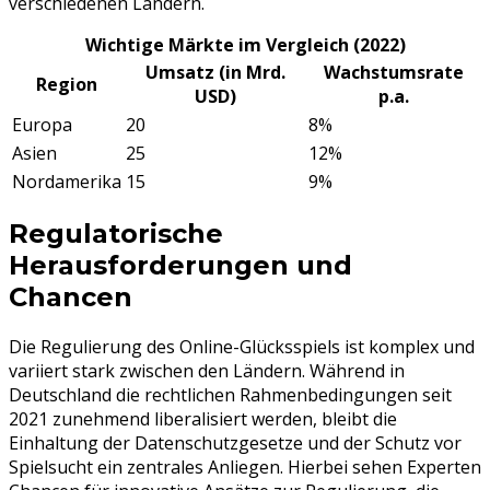
verschiedenen Ländern.
Wichtige Märkte im Vergleich (2022)
Umsatz (in Mrd.
Wachstumsrate
Region
USD)
p.a.
Europa
20
8%
Asien
25
12%
Nordamerika
15
9%
Regulatorische
Herausforderungen und
Chancen
Die Regulierung des Online-Glücksspiels ist komplex und
variiert stark zwischen den Ländern. Während in
Deutschland die rechtlichen Rahmenbedingungen seit
2021 zunehmend liberalisiert werden, bleibt die
Einhaltung der Datenschutzgesetze und der Schutz vor
Spielsucht ein zentrales Anliegen. Hierbei sehen Experten