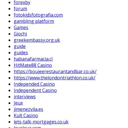
forexby
forum
fotokidsfotografia.com
gambling platform
Games
Giochi
greekembassy.org.uk
guide
guides
habanafarmacia.cl
HitMate88 Casino
https://boujeerestaurantandbar.co.uk/
https://www.thelondontriathlon.co.uk/
Independed Casino
Independent Casino
interviews
Jeux
jimenezvila.es
Kult Casino
lets-talk-mortgages.co.uk
lovelova.com