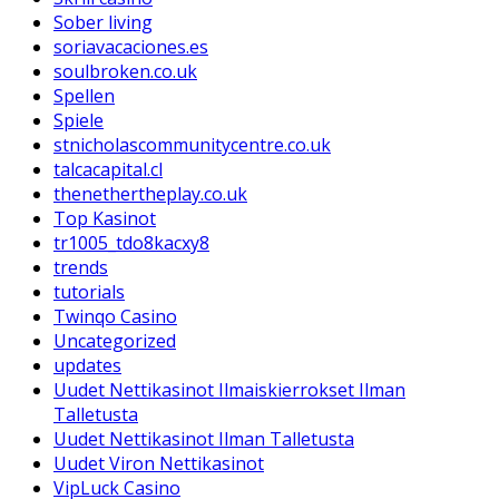
Sober living
soriavacaciones.es
soulbroken.co.uk
Spellen
Spiele
stnicholascommunitycentre.co.uk
talcacapital.cl
thenethertheplay.co.uk
Top Kasinot
tr1005_tdo8kacxy8
trends
tutorials
Twinqo Casino
Uncategorized
updates
Uudet Nettikasinot Ilmaiskierrokset Ilman
Talletusta
Uudet Nettikasinot Ilman Talletusta
Uudet Viron Nettikasinot
VipLuck Casino