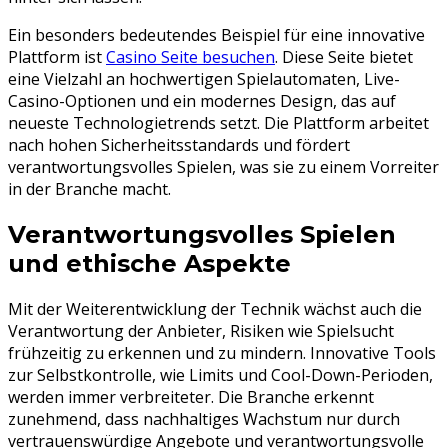
Ein besonders bedeutendes Beispiel für eine innovative
Plattform ist
Casino Seite besuchen
. Diese Seite bietet
eine Vielzahl an hochwertigen Spielautomaten, Live-
Casino-Optionen und ein modernes Design, das auf
neueste Technologietrends setzt. Die Plattform arbeitet
nach hohen Sicherheitsstandards und fördert
verantwortungsvolles Spielen, was sie zu einem Vorreiter
in der Branche macht.
Verantwortungsvolles Spielen
und ethische Aspekte
Mit der Weiterentwicklung der Technik wächst auch die
Verantwortung der Anbieter, Risiken wie Spielsucht
frühzeitig zu erkennen und zu mindern. Innovative Tools
zur Selbstkontrolle, wie Limits und Cool-Down-Perioden,
werden immer verbreiteter. Die Branche erkennt
zunehmend, dass nachhaltiges Wachstum nur durch
vertrauenswürdige Angebote und verantwortungsvolle