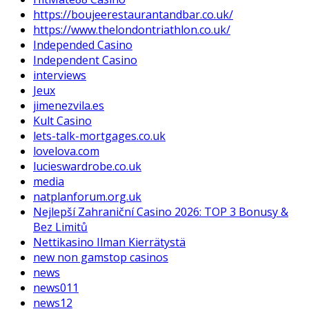
https://boujeerestaurantandbar.co.uk/
https://www.thelondontriathlon.co.uk/
Independed Casino
Independent Casino
interviews
Jeux
jimenezvila.es
Kult Casino
lets-talk-mortgages.co.uk
lovelova.com
lucieswardrobe.co.uk
media
natplanforum.org.uk
Nejlepší Zahraniční Casino 2026: TOP 3 Bonusy &
Bez Limitů
Nettikasino Ilman Kierrätystä
new non gamstop casinos
news
news011
news12