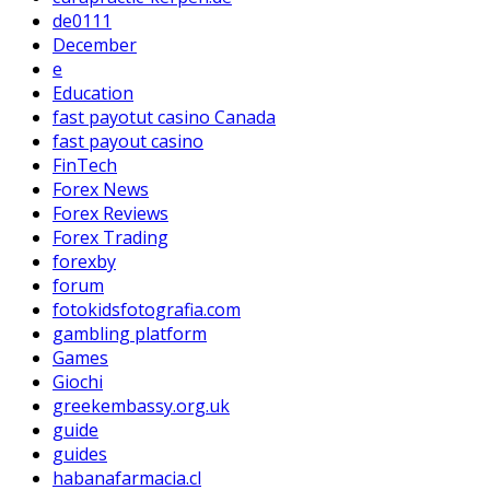
de0111
December
e
Education
fast payotut casino Canada
fast payout casino
FinTech
Forex News
Forex Reviews
Forex Trading
forexby
forum
fotokidsfotografia.com
gambling platform
Games
Giochi
greekembassy.org.uk
guide
guides
habanafarmacia.cl