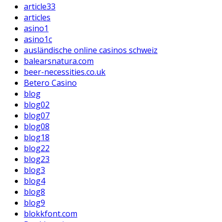
article33
articles
asino1
asino1c
ausländische online casinos schweiz
balearsnatura.com
beer-necessities.co.uk
Betero Casino
blog
blog02
blog07
blog08
blog18
blog22
blog23
blog3
blog4
blog8
blog9
blokkfont.com