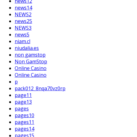
news12
news14
NEWS2
news25
NEWS3
news5
niam.cl
niudalia.es
non gamstop
Non GamStop
Online Casino
Online Casino
p
pack012_8nqa70vz0rp
page11
page13
pages
pages10
pages11
pages14
pages15