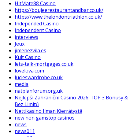
HitMate88 Casino
https://boujeerestaurantandbar.co.uk/
https://www.thelondontriathlon.co.uk/
Independed Casino
Independent Casino
interviews
Jeux
jimenezvila.es
Kult Casino
lets-talk-mortgages.co.uk
lovelova.com
lucieswardrobe.co.uk
media
natplanforum.org.uk
Nejlepší Zahraniční Casino 2026: TOP 3 Bonusy &
Bez Limitů
Nettikasino Ilman Kierrätystä
new non gamstop casinos
news
news011