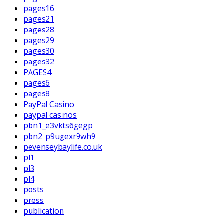
pages16
pages21
pages28
pages29
pages30
pages32
PAGES4
pages6
pages8
PayPal Casino
paypal casinos
pbn1_e3vkts6gegp
pbn2_p9ugexr9wh9
pevenseybaylife.co.uk
pl1
pl3
pl4
posts
press
publication