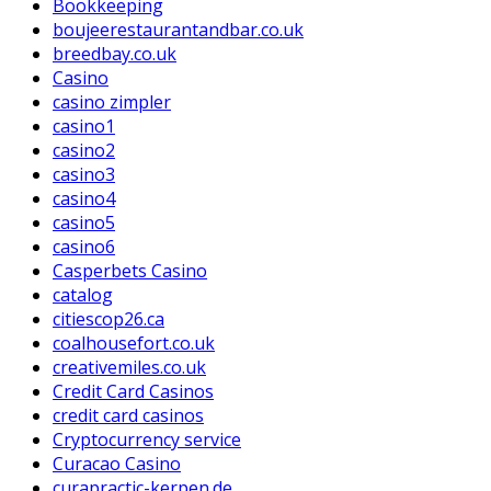
Bookkeeping
boujeerestaurantandbar.co.uk
breedbay.co.uk
Casino
casino zimpler
casino1
casino2
casino3
casino4
casino5
casino6
Casperbets Casino
catalog
citiescop26.ca
coalhousefort.co.uk
creativemiles.co.uk
Credit Card Casinos
credit card casinos
Cryptocurrency service
Curacao Casino
curapractic-kerpen.de