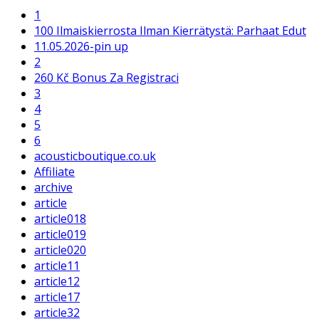
1
100 Ilmaiskierrosta Ilman Kierrätystä: Parhaat Edut
11.05.2026-pin up
2
260 Kč Bonus Za Registraci
3
4
5
6
acousticboutique.co.uk
Affiliate
archive
article
article018
article019
article020
article11
article12
article17
article32