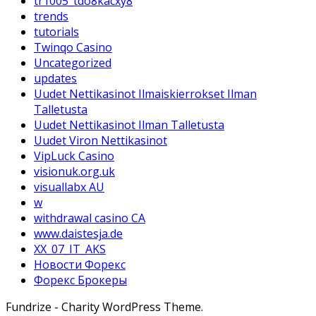
tr1005_tdo8kacxy8
trends
tutorials
Twinqo Casino
Uncategorized
updates
Uudet Nettikasinot Ilmaiskierrokset Ilman
Talletusta
Uudet Nettikasinot Ilman Talletusta
Uudet Viron Nettikasinot
VipLuck Casino
visionuk.org.uk
visuallabx AU
w
withdrawal casino CA
www.daistesja.de
XX_07_IT_AKS
Новости Форекс
Форекс Брокеры
Fundrize - Charity WordPress Theme.