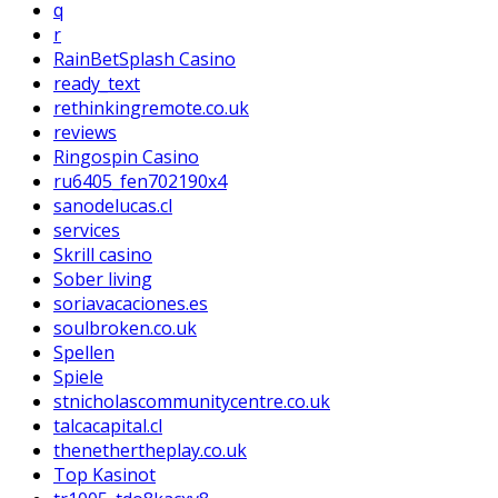
q
r
RainBetSplash Casino
ready_text
rethinkingremote.co.uk
reviews
Ringospin Casino
ru6405_fen702190x4
sanodelucas.cl
services
Skrill casino
Sober living
soriavacaciones.es
soulbroken.co.uk
Spellen
Spiele
stnicholascommunitycentre.co.uk
talcacapital.cl
thenethertheplay.co.uk
Top Kasinot