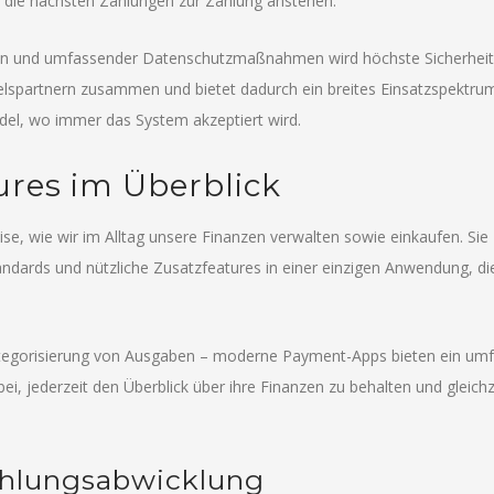
n die nächsten Zahlungen zur Zahlung anstehen.
hren und umfassender Datenschutzmaßnahmen wird höchste Sicherheit
delspartnern zusammen und bietet dadurch ein breites Einsatzspektr
ndel, wo immer das System akzeptiert wird.
ures im Überblick
e, wie wir im Alltag unsere Finanzen verwalten sowie einkaufen. Sie
andards und nützliche Zusatzfeatures in einer einzigen Anwendung, di
ategorisierung von Ausgaben – moderne Payment-Apps bieten ein um
i, jederzeit den Überblick über ihre Finanzen zu behalten und gleichz
ahlungsabwicklung