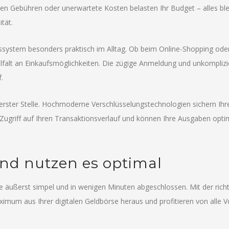
en Gebühren oder unerwartete Kosten belasten Ihr Budget – alles ble
ität.
ssystem besonders praktisch im Alltag. Ob beim Online-Shopping ode
ielfalt an Einkaufsmöglichkeiten. Die zügige Anmeldung und unkomplizi
.
n erster Stelle. Hochmoderne Verschlüsselungstechnologien sichern Ihr
Zugriff auf Ihren Transaktionsverlauf und können Ihre Ausgaben opti
 und nutzen es optimal
e äußerst simpel und in wenigen Minuten abgeschlossen. Mit der rich
imum aus Ihrer digitalen Geldbörse heraus und profitieren von alle Vo