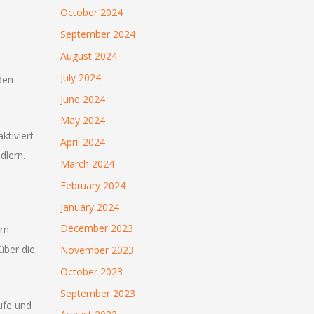
October 2024
September 2024
August 2024
July 2024
den
June 2024
May 2024
ktiviert
April 2024
dlern.
March 2024
February 2024
January 2024
December 2023
em
über die
November 2023
October 2023
September 2023
äufe und