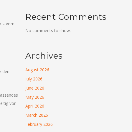
Recent Comments
um – vom
No comments to show.
Archives
August 2026
e den
July 2026
June 2026
fassendes
May 2026
eitig von
April 2026
March 2026
February 2026