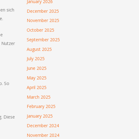
January 2026
sen sich
December 2025
e.
November 2025
October 2025
he
September 2025
d Nutzer
August 2025
July 2025
June 2025
May 2025
p. So
April 2025
March 2025
February 2025
January 2025
. Diese
December 2024
November 2024