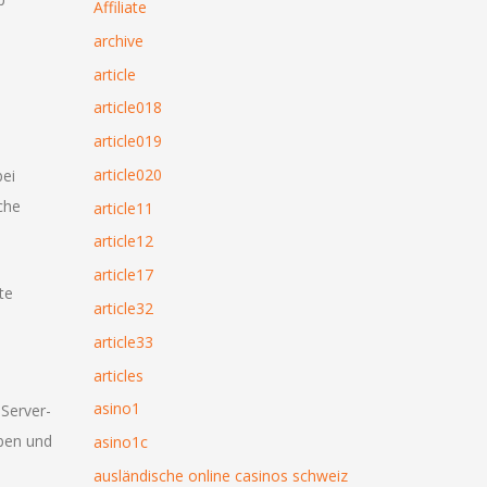
Affiliate
d
archive
article
article018
article019
article020
bei
che
article11
article12
article17
te
article32
article33
articles
asino1
 Server-
aben und
asino1c
ausländische online casinos schweiz