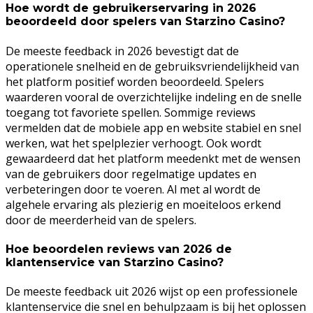
Hoe wordt de gebruikerservaring in 2026
beoordeeld door spelers van Starzino Casino?
De meeste feedback in 2026 bevestigt dat de
operationele snelheid en de gebruiksvriendelijkheid van
het platform positief worden beoordeeld. Spelers
waarderen vooral de overzichtelijke indeling en de snelle
toegang tot favoriete spellen. Sommige reviews
vermelden dat de mobiele app en website stabiel en snel
werken, wat het spelplezier verhoogt. Ook wordt
gewaardeerd dat het platform meedenkt met de wensen
van de gebruikers door regelmatige updates en
verbeteringen door te voeren. Al met al wordt de
algehele ervaring als plezierig en moeiteloos erkend
door de meerderheid van de spelers.
Hoe beoordelen reviews van 2026 de
klantenservice van Starzino Casino?
De meeste feedback uit 2026 wijst op een professionele
klantenservice die snel en behulpzaam is bij het oplossen