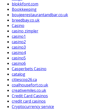
blokkfont.com
Bookkeeping
boujeerestaurantandbar.co.uk
breedbay.co.uk
Casino
casino zimpler
casino1
casino2
casino3
casino4
casino5
casino6
Casperbets Casino
catalog
citiescop26.ca
coalhousefort.co.uk
creativemiles.co.uk
Credit Card Casinos
credit card casinos
Cryptocurrency service