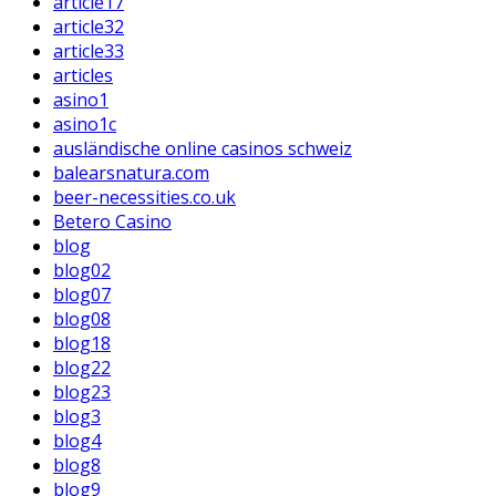
article17
article32
article33
articles
asino1
asino1c
ausländische online casinos schweiz
balearsnatura.com
beer-necessities.co.uk
Betero Casino
blog
blog02
blog07
blog08
blog18
blog22
blog23
blog3
blog4
blog8
blog9