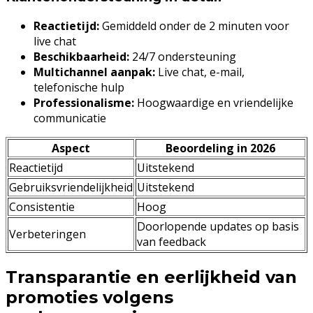
Reactietijd:
Gemiddeld onder de 2 minuten voor
live chat
Beschikbaarheid:
24/7 ondersteuning
Multichannel aanpak:
Live chat, e-mail,
telefonische hulp
Professionalisme:
Hoogwaardige en vriendelijke
communicatie
Aspect
Beoordeling in 2026
Reactietijd
Uitstekend
Gebruiksvriendelijkheid
Uitstekend
Consistentie
Hoog
Doorlopende updates op basis
Verbeteringen
van feedback
Transparantie en eerlijkheid van
promoties volgens