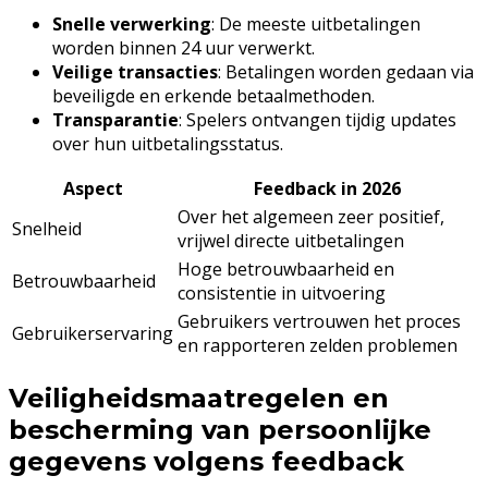
Snelle verwerking
: De meeste uitbetalingen
worden binnen 24 uur verwerkt.
Veilige transacties
: Betalingen worden gedaan via
beveiligde en erkende betaalmethoden.
Transparantie
: Spelers ontvangen tijdig updates
over hun uitbetalingsstatus.
Aspect
Feedback in 2026
Over het algemeen zeer positief,
Snelheid
vrijwel directe uitbetalingen
Hoge betrouwbaarheid en
Betrouwbaarheid
consistentie in uitvoering
Gebruikers vertrouwen het proces
Gebruikerservaring
en rapporteren zelden problemen
Veiligheidsmaatregelen en
bescherming van persoonlijke
gegevens volgens feedback