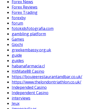
Forex News
Forex Reviews
Forex Trading
forexby
forum
fotokidsfotografia.com
gambling platform
Games
Giochi
greekembassy.org.uk
guide
guides
habanafarmacia.cl
HitMate88 Casino
https://boujeerestaurantandbar.co.uk/
https://www.thelondontriathlon.co.uk/
Independed Casino
Independent Casino
interviews
Jeux
jimenezvila.es