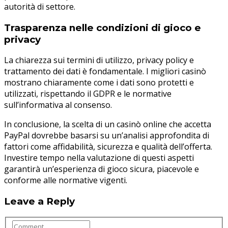
autorità di settore.
Trasparenza nelle condizioni di gioco e
privacy
La chiarezza sui termini di utilizzo, privacy policy e
trattamento dei dati è fondamentale. I migliori casinò
mostrano chiaramente come i dati sono protetti e
utilizzati, rispettando il GDPR e le normative
sull’informativa al consenso.
In conclusione, la scelta di un casinò online che accetta
PayPal dovrebbe basarsi su un’analisi approfondita di
fattori come affidabilità, sicurezza e qualità dell’offerta.
Investire tempo nella valutazione di questi aspetti
garantirà un’esperienza di gioco sicura, piacevole e
conforme alle normative vigenti.
Leave a Reply