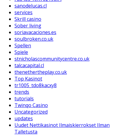
sanodelucas.cl
services
Skrill casino
Sober living
soriavacaciones.es
soulbroken.co.uk
Spellen
Spiele
stnicholascommunitycentre.co.uk
talcacapital.cl
thenethertheplay.co.uk
Top Kasinot
tr1005_tdo8kacxy8
trends
tutorials
Twinqo Casino
Uncategorized
updates
Uudet Nettikasinot Ilmaiskierrokset Ilman
Talletusta