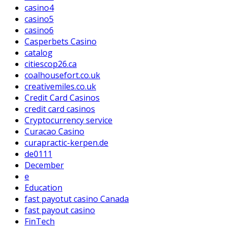
casino4
casino5
casino6
Casperbets Casino
catalog
citiescop26.ca
coalhousefort.co.uk
creativemiles.co.uk
Credit Card Casinos
credit card casinos
Cryptocurrency service
Curacao Casino
curapractic-kerpen.de
de0111
December
e
Education
fast payotut casino Canada
fast payout casino
FinTech