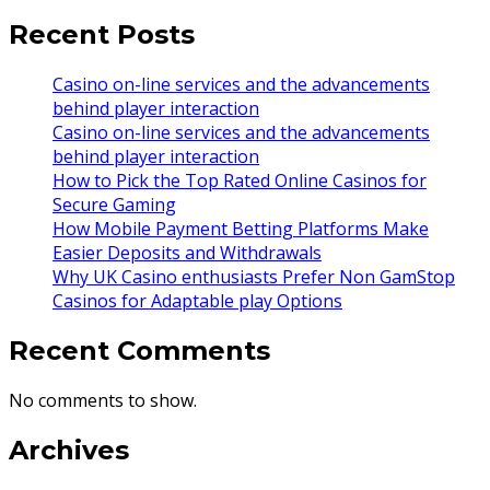
Recent Posts
Casino on-line services and the advancements
behind player interaction
Casino on-line services and the advancements
behind player interaction
How to Pick the Top Rated Online Casinos for
Secure Gaming
How Mobile Payment Betting Platforms Make
Easier Deposits and Withdrawals
Why UK Casino enthusiasts Prefer Non GamStop
Casinos for Adaptable play Options
Recent Comments
No comments to show.
Archives