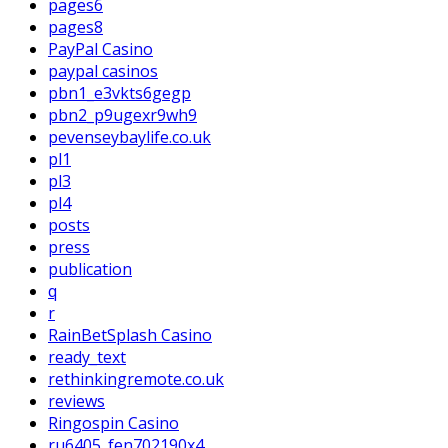
pages6
pages8
PayPal Casino
paypal casinos
pbn1_e3vkts6gegp
pbn2_p9ugexr9wh9
pevenseybaylife.co.uk
pl1
pl3
pl4
posts
press
publication
q
r
RainBetSplash Casino
ready_text
rethinkingremote.co.uk
reviews
Ringospin Casino
ru6405_fen702190x4