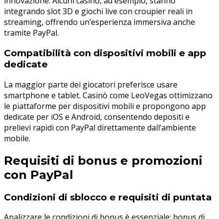
innovazione. Alcuni casinò, ad esempio, stanno
integrando slot 3D e giochi live con croupier reali in
streaming, offrendo un’esperienza immersiva anche
tramite PayPal.
Compatibilità con dispositivi mobili e app
dedicate
La maggior parte dei giocatori preferisce usare
smartphone e tablet. Casinò come LeoVegas ottimizzano
le piattaforme per dispositivi mobili e propongono app
dedicate per iOS e Android, consentendo depositi e
prelievi rapidi con PayPal direttamente dall’ambiente
mobile.
Requisiti di bonus e promozioni
con PayPal
Condizioni di sblocco e requisiti di puntata
Analizzare le condizioni di bonus è essenziale: bonus di