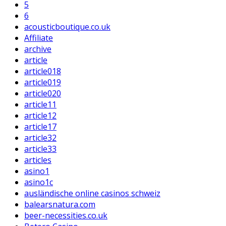
5
6
acousticboutique.co.uk
Affiliate
archive
article
article018
article019
article020
article11
article12
article17
article32
article33
articles
asino1
asino1c
ausländische online casinos schweiz
balearsnatura.com
beer-necessities.co.uk