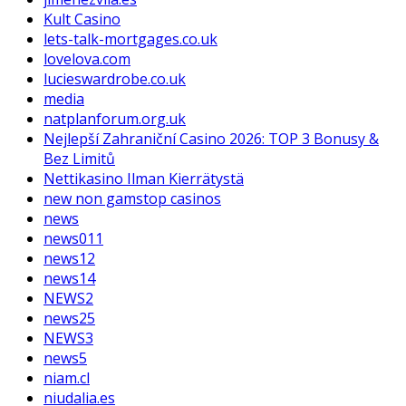
Kult Casino
lets-talk-mortgages.co.uk
lovelova.com
lucieswardrobe.co.uk
media
natplanforum.org.uk
Nejlepší Zahraniční Casino 2026: TOP 3 Bonusy &
Bez Limitů
Nettikasino Ilman Kierrätystä
new non gamstop casinos
news
news011
news12
news14
NEWS2
news25
NEWS3
news5
niam.cl
niudalia.es