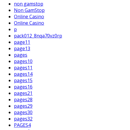
non gamstop
Non GamStop
Online Casino
Online Casino
p
pack012_8nqa70vz0rp
page11
page13
pages
pages10
pages11
pages14
pages15
pages16
pages21
pages28
pages29
pages30
pages32
PAGES4