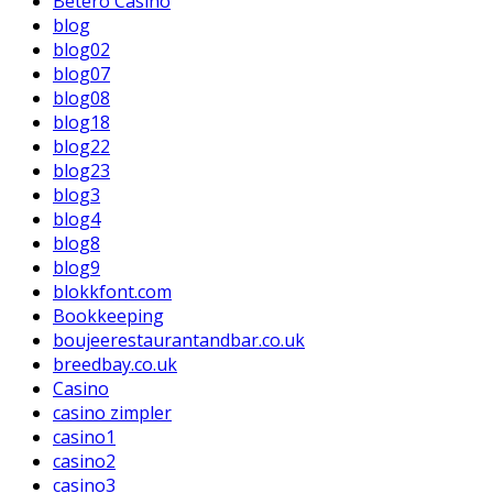
Betero Casino
blog
blog02
blog07
blog08
blog18
blog22
blog23
blog3
blog4
blog8
blog9
blokkfont.com
Bookkeeping
boujeerestaurantandbar.co.uk
breedbay.co.uk
Casino
casino zimpler
casino1
casino2
casino3