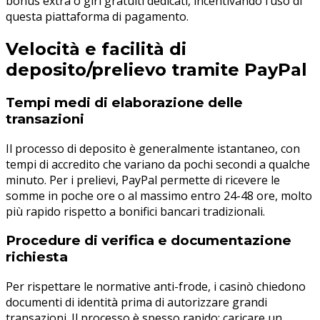
bonus extra o giri gratuiti dedicati, incentivando l’uso di
questa piattaforma di pagamento.
Velocità e facilità di
deposito/prelievo tramite PayPal
Tempi medi di elaborazione delle
transazioni
Il processo di deposito è generalmente istantaneo, con
tempi di accredito che variano da pochi secondi a qualche
minuto. Per i prelievi, PayPal permette di ricevere le
somme in poche ore o al massimo entro 24-48 ore, molto
più rapido rispetto a bonifici bancari tradizionali.
Procedure di verifica e documentazione
richiesta
Per rispettare le normative anti-frode, i casinò chiedono
documenti di identità prima di autorizzare grandi
transazioni. Il processo è spesso rapido: caricare un