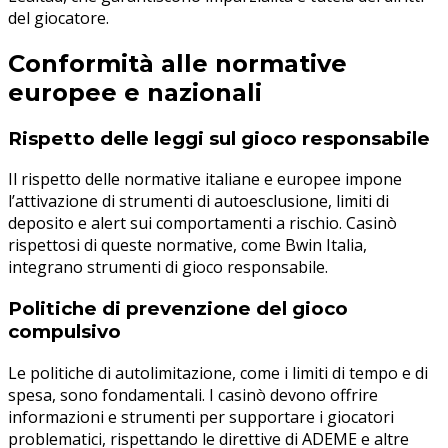
del giocatore.
Conformità alle normative
europee e nazionali
Rispetto delle leggi sul gioco responsabile
Il rispetto delle normative italiane e europee impone
l’attivazione di strumenti di autoesclusione, limiti di
deposito e alert sui comportamenti a rischio. Casinò
rispettosi di queste normative, come Bwin Italia,
integrano strumenti di gioco responsabile.
Politiche di prevenzione del gioco
compulsivo
Le politiche di autolimitazione, come i limiti di tempo e di
spesa, sono fondamentali. I casinò devono offrire
informazioni e strumenti per supportare i giocatori
problematici, rispettando le direttive di ADEME e altre