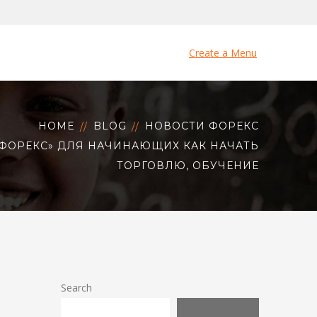
Create a Menu
HOME
BLOG
НОВОСТИ ФОРЕКС
ФОРЕКС» ДЛЯ НАЧИНАЮЩИХ КАК НАЧАТЬ
ТОРГОВЛЮ, ОБУЧЕНИЕ
Search