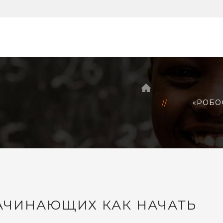
«РОБО
АЧИНАЮЩИХ КАК НАЧАТЬ