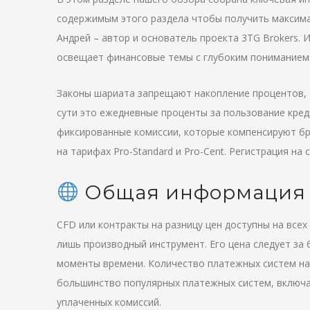
содержимым этого раздела чтобы получить максима
Андрей – автор и основатель проекта 3TG Brokers.
освещает финансовые темы с глубоким пониманием
Законы шариата запрещают накопление процентов, 
сути это ежедневные проценты за пользование кред
фиксированные комиссии, которые компенсируют бр
на тарифах Pro-Standard и Pro-Cent. Регистрация на
Общая информация 
CFD или контракты на разницу цен доступны на всех
лишь производный инструмент. Его цена следует за
моменты времени. Количество платежных систем на в
большинство популярных платежных систем, включа
уплаченных комиссий.