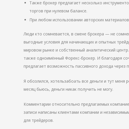
Также брокер предлагает несколько инструменто
торгов при нулевом балансе.
При любом использовании авторских материалов 
Люди кто сомневается, в смене брокера — не сомне
выгодные условия для начинающих и опытных трейде
мировом рынке и собственный аналитический центр.
также одноимённый Форекс-брокер. И благодаря со
предлагает возможность пассивного дохода через 
Я обозлился, хотельзабоать все деньги и тут меня 
месяц бьюсь, деньги никак получить не могу.
Комментарии относительно предлагаемых компанией
записи написаны клиентами компании и независимы
для трейдеров.