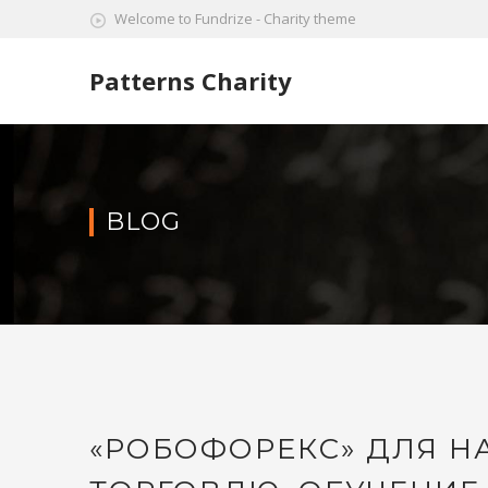
Welcome to Fundrize - Charity theme
Patterns Charity
BLOG
«РОБОФОРЕКС» ДЛЯ Н