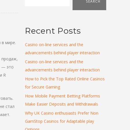
SEARCH
Recent Posts
 в мире.
Casino on-line services and the
advancements behind player interaction
ю продаж,
Casino on-line services and the
x — это
advancements behind player interaction
и R
How to Pick the Top Rated Online Casinos
for Secure Gaming
How Mobile Payment Betting Platforms
говать.
Make Easier Deposits and Withdrawals
не стал
Why UK Casino enthusiasts Prefer Non
мает.
GamStop Casinos for Adaptable play
Options