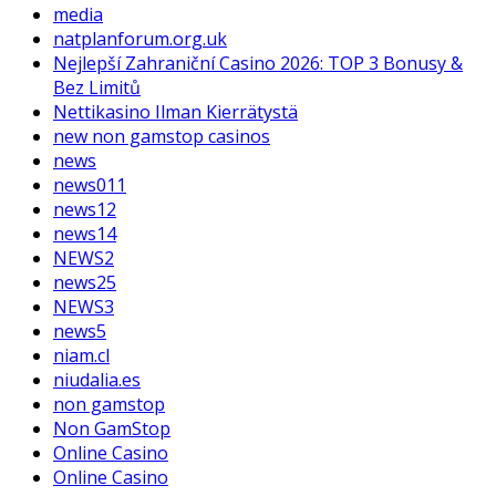
media
natplanforum.org.uk
Nejlepší Zahraniční Casino 2026: TOP 3 Bonusy &
Bez Limitů
Nettikasino Ilman Kierrätystä
new non gamstop casinos
news
news011
news12
news14
NEWS2
news25
NEWS3
news5
niam.cl
niudalia.es
non gamstop
Non GamStop
Online Casino
Online Casino