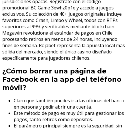
jurisdicciones opacas. Regístrate con el código
promocional BC Game 3ewhz0p1e y accede a juegos
exclusivos. Su colección de 40+ juegos originales incluye
favoritos como Crash, Limbo y Wheel, todos con RTPs
superiores al 99% y verificables mediante blockchain.
Megawin revoluciona el estándar de pagos en Chile
procesando retiros en menos de 24 horas, incluyendo
fines de semana. Rojabet representa la apuesta local más
sólida del mercado, siendo el único casino diseñado
específicamente para jugadores chilenos.
¿Cómo borrar una página de
Facebook en la app del teléfono
móvil?
Claro que también puedes ir a las oficinas del banco
en persona y pedir abrir una cuenta.
Este método de pago es muy útil para gestionar los
pagos, tanto retiros como depósitos.
El parámetro principal siempre es la seguridad, sin