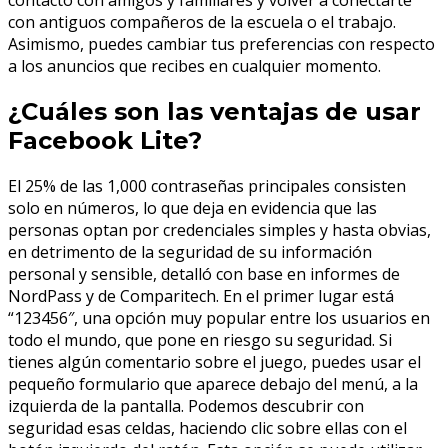
con antiguos compañeros de la escuela o el trabajo.
Asimismo, puedes cambiar tus preferencias con respecto
a los anuncios que recibes en cualquier momento.
¿Cuáles son las ventajas de usar
Facebook Lite?
El 25% de las 1,000 contraseñas principales consisten
solo en números, lo que deja en evidencia que las
personas optan por credenciales simples y hasta obvias,
en detrimento de la seguridad de su información
personal y sensible, detalló con base en informes de
NordPass y de Comparitech. En el primer lugar está
“123456″, una opción muy popular entre los usuarios en
todo el mundo, que pone en riesgo su seguridad. Si
tienes algún comentario sobre el juego, puedes usar el
pequeño formulario que aparece debajo del menú, a la
izquierda de la pantalla. Podemos descubrir con
seguridad esas celdas, haciendo clic sobre ellas con el