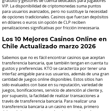
gratuito y gestores de cuenta dedicados para jugadores
VIP. La disponibilidad de criptomonedas suma puntos
para usuarios avanzados, pero no sustituye la necesidad
de opciones tradicionales. Casinos que fuerzan depósitos
en dólares o euros sin opción de CLP reciben
penalizaciones significativas por fricción innecesaria.
Los 10 Mejores Casinos Online en
Chile Actualizado marzo 2026
Sabemos que no es fácil encontrar casinos que aceptan
transferencia bancaria, que también tengan en cuenta tu
gustos y preferencias. KTO se caracteriza por tener una
interfaz amigable para sus usuarios, además de una gran
cantidad de juegos online disponibles. Estos sitios han
sido evaluados con base en su reputación, variedad de
juegos, bonificaciones, servicio de atención al cliente y,
por supuesto, la facilidad de realizar transacciones a
través de transferencia bancaria. Para realizar una
transferencia bancaria a un casino en línea, primero