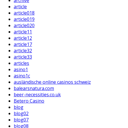
archive
article
article018
article019
article020
article11
article12
article17
article32
article33
articles
asino1
asino1c
ausländische online casinos schweiz
balearsnatura.com
beer-necessities.co.uk
Betero Casino
blog
blog02
blog07
blog08