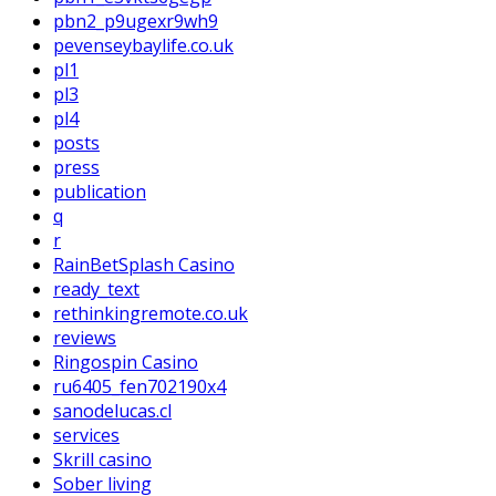
pbn2_p9ugexr9wh9
pevenseybaylife.co.uk
pl1
pl3
pl4
posts
press
publication
q
r
RainBetSplash Casino
ready_text
rethinkingremote.co.uk
reviews
Ringospin Casino
ru6405_fen702190x4
sanodelucas.cl
services
Skrill casino
Sober living