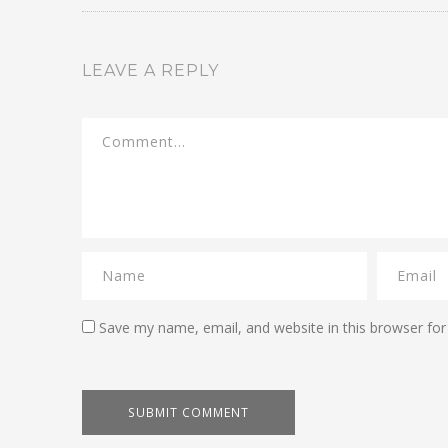
LEAVE A REPLY
Save my name, email, and website in this browser for