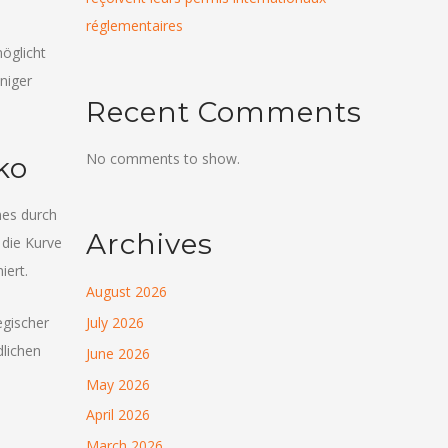
réglementaires
öglicht
niger
Recent Comments
No comments to show.
ko
mes durch
Archives
 die Kurve
iert.
August 2026
egischer
July 2026
dlichen
June 2026
May 2026
April 2026
March 2026