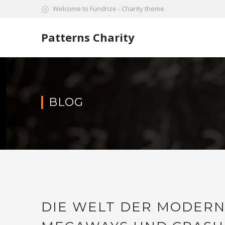
Welcome to Fundrize - Charity theme
Patterns Charity
BLOG
DIE WELT DER MODERN