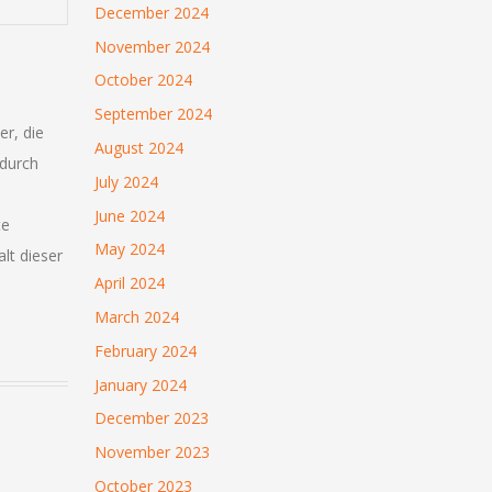
December 2024
November 2024
October 2024
September 2024
er, die
August 2024
 durch
July 2024
June 2024
te
May 2024
alt dieser
April 2024
March 2024
February 2024
January 2024
December 2023
November 2023
October 2023