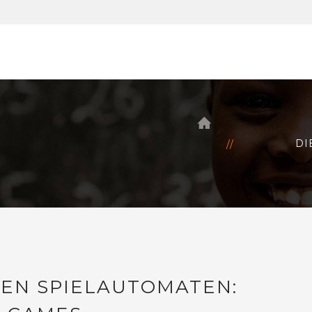
DI
EN SPIELAUTOMATEN: