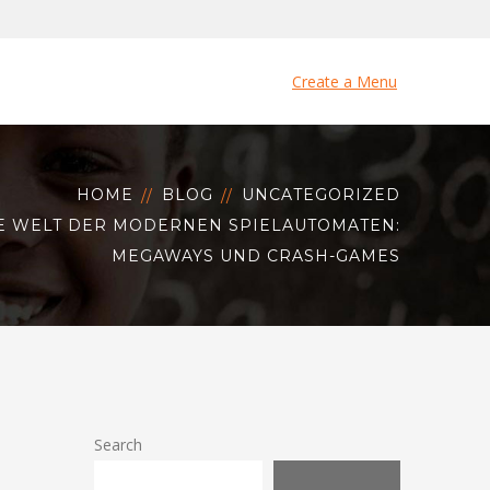
Create a Menu
HOME
BLOG
UNCATEGORIZED
E WELT DER MODERNEN SPIELAUTOMATEN:
MEGAWAYS UND CRASH-GAMES
Search