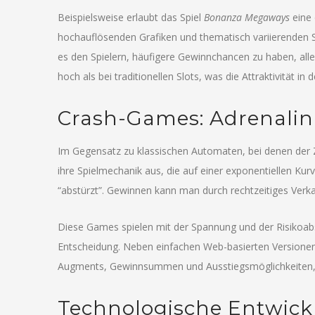
Beispielsweise erlaubt das Spiel
Bonanza Megaways
eine 
hochauflösenden Grafiken und thematisch variierenden S
es den Spielern, häufigere Gewinnchancen zu haben, all
hoch als bei traditionellen Slots, was die Attraktivität in
Crash-Games: Adrenalink
Im Gegensatz zu klassischen Automaten, bei denen der Z
ihre Spielmechanik aus, die auf einer exponentiellen Kur
“abstürzt”. Gewinnen kann man durch rechtzeitiges Verkau
Diese Games spielen mit der Spannung und der Risikoabs
Entscheidung. Neben einfachen Web-basierten Versione
Augments, Gewinnsummen und Ausstiegsmöglichkeiten, wa
Technologische Entwick