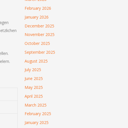
February 2026
January 2026
ragen
December 2025
etzlichen
November 2025
October 2025
September 2025
llen.
August 2025
elern.
July 2025
June 2025
May 2025
April 2025
March 2025
February 2025
January 2025