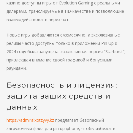
казино доступны игры от Evolution Gaming с реальными
дилерами, транслируемые в HD‑качестве и позволяющие
взаимодействовать через чат.
Новые игры добавляются ежемесячно, а эксклюзивные
релизы часто доступны только в приложении Pin Up.В
2024 году была запущена эксклюзивная версия “Starburst”,
привлекшая внимание своей графикой и бонусными
раундами.
Безопасность и лицензия:
защита ваших средств и
данных
https://admiralxotzyvy.kz
предлагает безопасный
загрузочный файл для pin up iphone, чтобы избежать