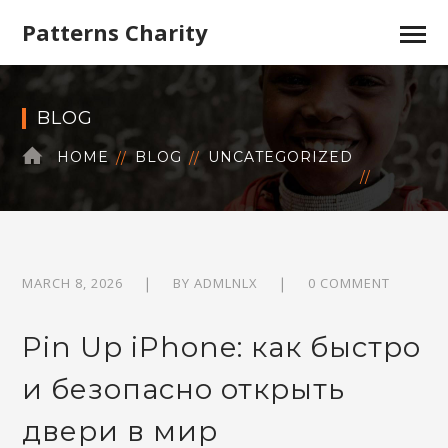
Patterns Charity
BLOG
HOME
BLOG
UNCATEGORIZED
MARCH 8, 2026
BY
ADMLNLX
0 COMMENT
Pin Up iPhone: как быстро
и безопасно открыть
двери в мир