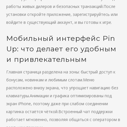
работы живых дилеров и безопасных транзакций.После
установки откройте приложение, зарегистрируйтесь или
войдите в существующий аккаунт, и вы готовы к игре.
Мобильный интерфейс Pin
Up: что делает его удобным
и привлекательным
Главная страница разделена на зоны: быстрый доступ к
бонусам, новинкам и любимым слотам.Меню
расположено внизу экрана, что упрощает навигацию без
клавиатуры.Анимации и графика оптимизированы под
экран iPhone, поэтому даже при слабом соединении
картинка остаётся чёткой.Встроенный чат поддержки
работает мгновенно, позволяя общаться с оператором в