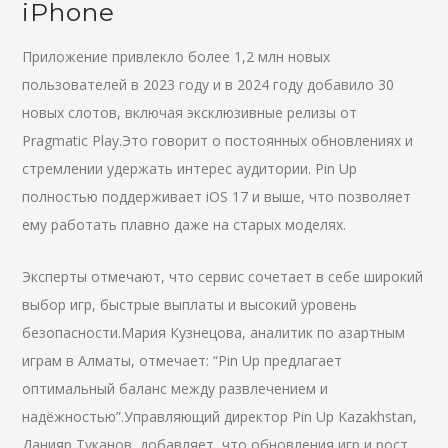
iPhone
Приложение привлекло более 1,2 млн новых
пользователей в 2023 году и в 2024 году добавило 30
новых слотов, включая эксклюзивные релизы от
Pragmatic Play.Это говорит о постоянных обновлениях и
стремлении удержать интерес аудитории. Pin Up
полностью поддерживает iOS 17 и выше, что позволяет
ему работать плавно даже на старых моделях.
Эксперты отмечают, что сервис сочетает в себе широкий
выбор игр, быстрые выплаты и высокий уровень
безопасности.Мария Кузнецова, аналитик по азартным
играм в Алматы, отмечает: “Pin Up предлагает
оптимальный баланс между развлечением и
надёжностью”.Управляющий директор Pin Up Kazakhstan,
Данияр Туканов, добавляет, что обновления игр и рост