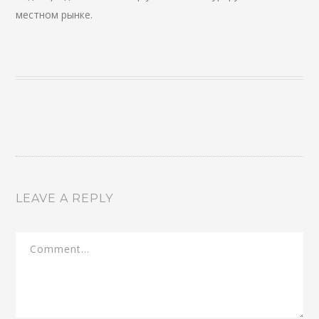
местном рынке.
LEAVE A REPLY