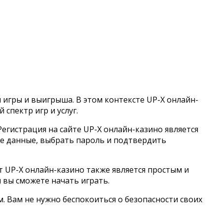
игры и выигрыша. В этом контексте UP-X онлайн-
спектр игр и услуг.
Регистрация на сайте UP-X онлайн-казино является
ые данные, выбрать пароль и подтвердить
йт UP-X онлайн-казино также является простым и
 вы сможете начать играть.
. Вам не нужно беспокоиться о безопасности своих