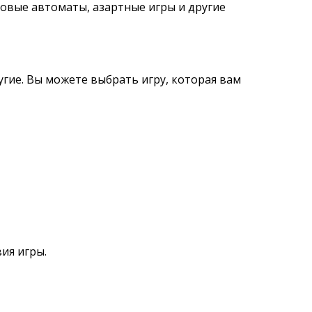
ровые автоматы, азартные игры и другие
угие. Вы можете выбрать игру, которая вам
ия игры.