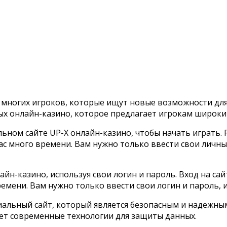
многих игроков, которые ищут новые возможности для 
х онлайн-казино, которое предлагает игрокам широкий 
ьном сайте UP-X онлайн-казино, чтобы начать играть. 
ас много времени. Вам нужно только ввести свои личн
айн-казино, используя свои логин и пароль. Вход на са
емени. Вам нужно только ввести свои логин и пароль, и
альный сайт, который является безопасным и надежным
ует современные технологии для защиты данных.