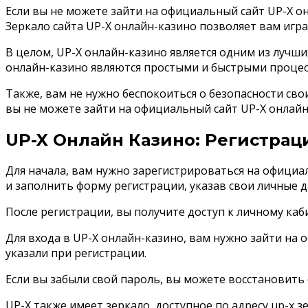
Если вы не можете зайти на официальный сайт UP-X о
Зеркало сайта UP-X онлайн-казино позволяет вам игра
В целом, UP-X онлайн-казино является одним из лучших
онлайн-казино являются простыми и быстрыми процесс
Также, вам не нужно беспокоиться о безопасности сво
вы не можете зайти на официальный сайт UP-X онлайн
UP-X Онлайн Казино: Регистрац
Для начала, вам нужно зарегистрироваться на официал
и заполнить форму регистрации, указав свои личные д
После регистрации, вы получите доступ к личному ка
Для входа в UP-X онлайн-казино, вам нужно зайти на 
указали при регистрации.
Если вы забыли свой пароль, вы можете восстановить 
UP-X также имеет зеркало, доступное по адресу up-x 