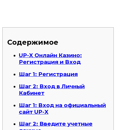
Содержимое
UP-X Онлайн Казино:
Регистрация и Вход
Шаг 1: Регистрация
Шаг 2: Вход в Личный
Кабинет
Шаг 1: Вход на официальный
сайт UP-X
Шаг 2: Введите учетные