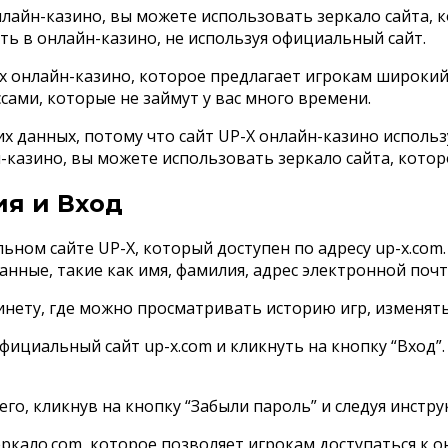
нлайн-казино, вы можете использовать зеркало сайта, 
ть в онлайн-казино, не используя официальный сайт.
 онлайн-казино, которое предлагает игрокам широкий сп
ами, которые не займут у вас много времени.
их данных, потому что сайт UP-X онлайн-казино исполь
-казино, вы можете использовать зеркало сайта, котор
ия и Вход
ьном сайте UP-X, который доступен по адресу up-x.com
анные, такие как имя, фамилия, адрес электронной почт
бинету, где можно просматривать историю игр, изменят
официальный сайт up-x.com и кликнуть на кнопку “Вход”
его, кликнув на кнопку “Забыли пароль” и следуя инстр
зеркало.com, которое позволяет игрокам доступаться к 