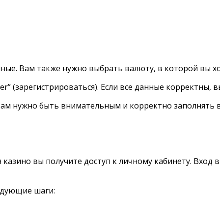
ые. Вам также нужно выбрать валюту, в которой вы хоти
ter” (зарегистрироваться). Если все данные корректны,
вам нужно быть внимательным и корректно заполнять в
 казино вы получите доступ к личному кабинету. Вход 
едующие шаги: