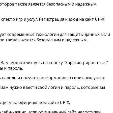
которое также является безопасным и надежным.
ектр игр и услуг. Регистрация и вход на сайт UP-X
зует современные технологии для защиты данных. Если
ое также является безопасным и надежным.
. Вам нужно кликнуть на кнопку “Зарегистрироваться”
ы и пароль.
ь пароль и получать информацию о своих аккаунтах.
. Вам нужно ввести свой логин и пароль, которые вы
укциям на официальном сайте UP-X.
онлайн-казино, если официальный сайт недоступен.