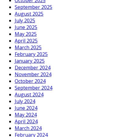
October 2025
September 2025
August 2025
July 2025
June 2025
May 2025
April 2025
March 2025
February 2025
January 2025
December 2024
November 2024
October 2024
September 2024
August 2024
July 2024
June 2024
May 2024
April 2024
March 2024
February 2024