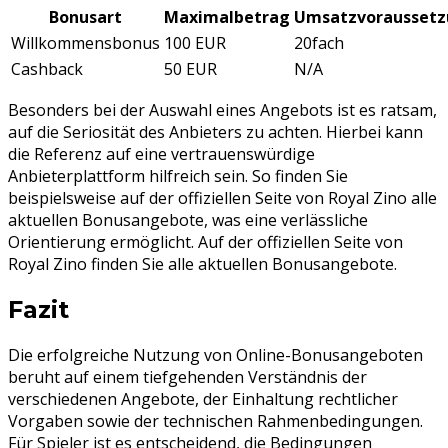
Bonusart
Maximalbetrag
Umsatzvorausset
Willkommensbonus
100 EUR
20fach
Cashback
50 EUR
N/A
Besonders bei der Auswahl eines Angebots ist es ratsam,
auf die Seriosität des Anbieters zu achten. Hierbei kann
die Referenz auf eine vertrauenswürdige
Anbieterplattform hilfreich sein. So finden Sie
beispielsweise auf der offiziellen Seite von Royal Zino alle
aktuellen Bonusangebote, was eine verlässliche
Orientierung ermöglicht. Auf der offiziellen Seite von
Royal Zino finden Sie alle aktuellen Bonusangebote.
Fazit
Die erfolgreiche Nutzung von Online-Bonusangeboten
beruht auf einem tiefgehenden Verständnis der
verschiedenen Angebote, der Einhaltung rechtlicher
Vorgaben sowie der technischen Rahmenbedingungen.
Für Spieler ist es entscheidend, die Bedingungen