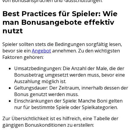
von Bonusansprüchen und -ausschüttungen.
Best Practices für Spieler: Wie
man Bonusangebote effektiv
nutzt
Spieler sollten stets die Bedingungen sorgfältig lesen,
bevor sie ein
Angebot
annehmen. Zu den wichtigsten
Faktoren gehören:
Umsatzbedingungen: Die Anzahl der Male, die der
Bonusbetrag umgesetzt werden muss, bevor eine
Auszahlung möglich ist.
Geltungsdauer: Der Zeitraum, innerhalb dessen der
Bonus genutzt werden muss.
Einschränkungen der Spiele: Manche Boni gelten
nur für bestimmte Spiele oder Spielkategorien.
Zur Übersichtlichkeit ist es hilfreich, eine Tabelle der
gängigen Bonuskonditionen zu erstellen: