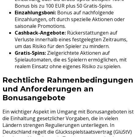
Bonus bis zu 100 EUR plus 50 Gratis-Spins.
Einzahlungsboni:
Bonus auf nachfolgende
Einzahlungen, oft durch spezielle Aktionen oder
saisonale Promotions.
Cashback-Angebote:
Rückerstattungen auf
Verluste innerhalb eines festgelegten Zeitraums,
um das Risiko für den Spieler zu mindern.
Gratis-Spins:
Zielgerichtete Aktionen auf
Spielautomaten, die es Spielern ermöglichen, mit
realem Einsatz ohne eigenes Risiko zu spielen.
Rechtliche Rahmenbedingungen
und Anforderungen an
Bonusangebote
Ein wichtiger Aspekt im Umgang mit Bonusangeboten ist
die Einhaltung gesetzlicher Vorgaben, die in vielen
Ländern strengen Regulierungen unterliegen. In
Deutschland regelt die Glücksspielstaatsvertrag (GlüStV)