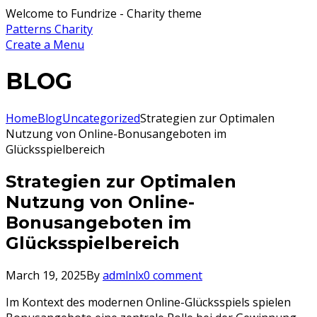
Welcome to Fundrize - Charity theme
Patterns Charity
Create a Menu
BLOG
Home
Blog
Uncategorized
Strategien zur Optimalen
Nutzung von Online-Bonusangeboten im
Glücksspielbereich
Strategien zur Optimalen
Nutzung von Online-
Bonusangeboten im
Glücksspielbereich
March 19, 2025
By
admlnlx
0 comment
Im Kontext des modernen Online-Glücksspiels spielen