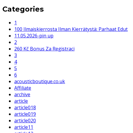
Categories
1
100 Ilmaiskierrosta Ilman Kierrätystä: Parhaat Edut
11.05.2026-pin up
2
260 Kč Bonus Za Registraci
3
4
5
6
acousticboutique.co.uk
Affiliate
archive
article
article018
article019
article020
article11