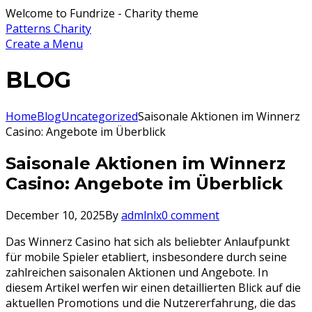
Welcome to Fundrize - Charity theme
Patterns Charity
Create a Menu
BLOG
Home
Blog
Uncategorized
Saisonale Aktionen im Winnerz
Casino: Angebote im Überblick
Saisonale Aktionen im Winnerz
Casino: Angebote im Überblick
December 10, 2025
By
admlnlx
0 comment
Das Winnerz Casino hat sich als beliebter Anlaufpunkt
für mobile Spieler etabliert, insbesondere durch seine
zahlreichen saisonalen Aktionen und Angebote. In
diesem Artikel werfen wir einen detaillierten Blick auf die
aktuellen Promotions und die Nutzererfahrung, die das