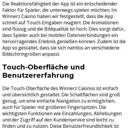
Die Reaktionsfähigkeit der App ist ein entscheidender
Faktor für Spieler, die unterwegs spielen möchten. Im
Winnerz Casino haben wir festgestellt, dass die App
schnell auf Touch-Eingaben reagiert. Die Animationen
sind flüssig und die Bildqualität ist hoch. Dies sorgt dafür,
dass Spieler auch bei mobilen Datenverbindungen ein
hervorragendes Erlebnis genießen können. Zudem ist die
App so gestaltet, dass sie sich nahtlos an verschiedene
Bildschirmgrößen anpasst.
Touch-Oberfläche und
Benutzererfahrung
Die Touch-Oberfläche des Winnerz Casinos ist einfach
und übersichtlich gestaltet. Die Schaltflächen sind groß
genug, um eine einfache Navigation zu ermöglichen,
auch für Spieler mit größeren Fingerspitzen. Die
wichtigsten Funktionen wie Einzahlungen, Abhebungen
und der Zugriff auf den Kundenservice sind leicht zu
finden und zu nutzen. Diese Benutzerfreundlichkeit ist