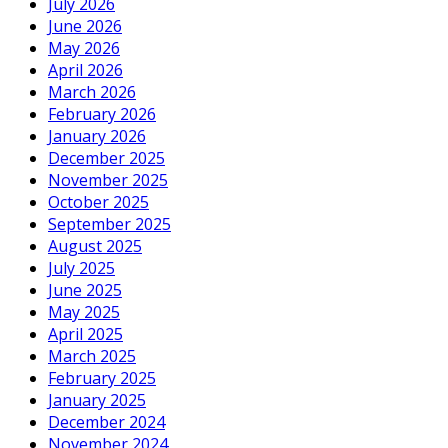
July 2026
June 2026
May 2026
April 2026
March 2026
February 2026
January 2026
December 2025
November 2025
October 2025
September 2025
August 2025
July 2025
June 2025
May 2025
April 2025
March 2025
February 2025
January 2025
December 2024
November 2024