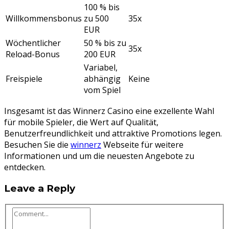
100 % bis
Willkommensbonus
zu 500
35x
EUR
Wöchentlicher
50 % bis zu
35x
Reload-Bonus
200 EUR
Variabel,
Freispiele
abhängig
Keine
vom Spiel
Insgesamt ist das Winnerz Casino eine exzellente Wahl
für mobile Spieler, die Wert auf Qualität,
Benutzerfreundlichkeit und attraktive Promotions legen.
Besuchen Sie die
winnerz
Webseite für weitere
Informationen und um die neuesten Angebote zu
entdecken.
Leave a Reply