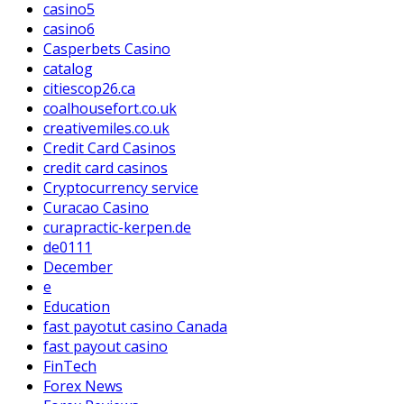
casino5
casino6
Casperbets Casino
catalog
citiescop26.ca
coalhousefort.co.uk
creativemiles.co.uk
Credit Card Casinos
credit card casinos
Cryptocurrency service
Curacao Casino
curapractic-kerpen.de
de0111
December
e
Education
fast payotut casino Canada
fast payout casino
FinTech
Forex News