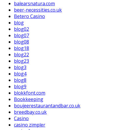
balearsnatura.com
beer-necessities.co.uk
Betero Casino
blog
blog02
blog07
blog08
blog18
blog22
blog23
blog3
blog4
blog8
blog9
blokkfont.com
Bookkeeping
boujeerestaurantandbar.co.uk
breedbay.co.uk
Casino
casino zimpler