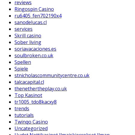
reviews
Ringospin Casino
ru6405_fen702190x4
sanodelucas.cl
services
Skrill casino
Sober living
soriavacaciones.es
soulbroken.co.uk
Spellen
Spiele
stnicholascommunitycentre.co.uk
talcacapital.cl
thenethertheplay.co.uk
Top Kasinot
tr1005_tdo8kacxy8
trends
tutorials
Twinqo Casino
Uncategorized