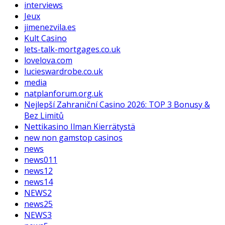
interviews
Jeux
jimenezvila.es
Kult Casino
lets-talk-mortgages.co.uk
lovelova.com
lucieswardrobe.co.uk
media
natplanforum.org.uk
Nejlepší Zahraniční Casino 2026: TOP 3 Bonusy &
Bez Limitů
Nettikasino Ilman Kierrätystä
new non gamstop casinos
news
news011
news12
news14
NEWS2
news25
NEWS3