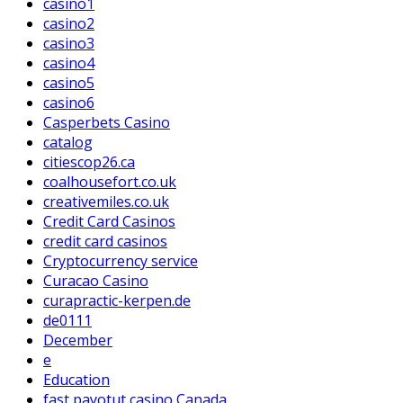
casino1
casino2
casino3
casino4
casino5
casino6
Casperbets Casino
catalog
citiescop26.ca
coalhousefort.co.uk
creativemiles.co.uk
Credit Card Casinos
credit card casinos
Cryptocurrency service
Curacao Casino
curapractic-kerpen.de
de0111
December
e
Education
fast payotut casino Canada