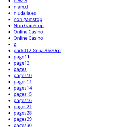
news5
niam.cl
niudalia.es
non gamstop
Non GamStop
Online Casino
Online Casino
p
pack012_8nqa70vz0rp
page11
page13
pages
pages10
pages11
pages14
pages15
pages16
pages21
pages28
pages29
pages30