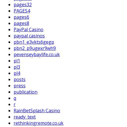
pages32
PAGES4
pages6
pages8
PayPal Casino
paypal casinos
pbn1_e3vkts6gegp
pbn2_p9ugexr9wh9
pevenseybaylife.co.uk
pl1
pl3
pl4
posts
press
publication
q
r
RainBetSplash Casino
ready_text
rethinkingremote.co.uk