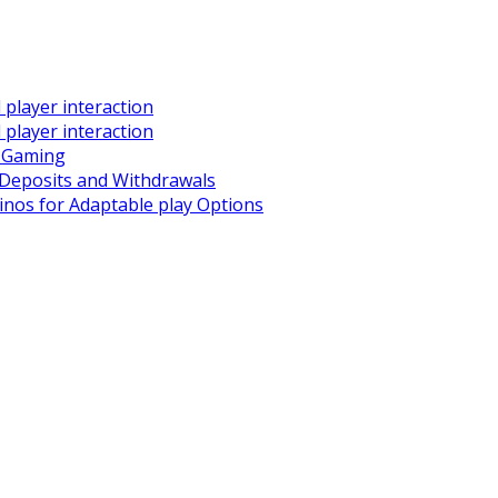
player interaction
player interaction
e Gaming
Deposits and Withdrawals
nos for Adaptable play Options