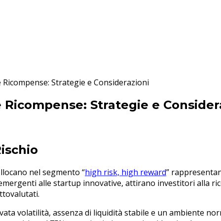
te Ricompense: Strategie e Considerazioni
te Ricompense: Strategie e Consider
Rischio
collocano nel segmento “
high risk, high reward
” rappresentan
ergenti alle startup innovative, attirano investitori alla ric
tovalutati.
evata volatilità, assenza di liquidità stabile e un ambiente n