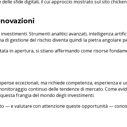
 delle sfide digitali, il cui approccio mostrato sul sito chick
nnovazioni
i investimenti. Strumenti analitici avanzati, intelligenza arti
na di gestione del rischio diventa quindi la pietra angolare pe
itata in apertura, si stiano affermando come risorse fondamen
ompense eccezionali, ma richiede competenza, esperienza e un
il monitoraggio continuo delle tendenze di mercato. Come evid
in questa frangia del mondo degli investimenti.
to — e valutare con attenzione queste opportunità — conosce