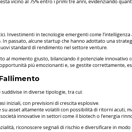
ttesta vicino al 75% entro i primi tre anni, evidenziando quan
ci. Investimenti in tecnologie emergenti come l’intelligenza
In passato, alcune startup che hanno adottato una strategia d
 nuovi standard di rendimento nel settore venture.
getto al momento giusto, bilanciando il potenziale innovativo 
e opportunità più emozionanti e, se gestite correttamente,
 Fallimento
uddivise in diverse tipologie, tra cui:
i iniziali, con previsioni di crescita esplosive.
su asset altamente volatili con possibilità di ritorni acuti, m
 società innovative in settori come il biotech o l’energia rinn
ialità, riconoscere segnali di rischio e diversificare in modo