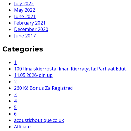
July 2022
May 2022
June 2021
February 2021
December 2020
June 2017
Categories
1
100 Ilmaiskierrosta Ilman Kierrätystä: Parhaat Edut
11.05.2026-pin up
2
260 Kč Bonus Za Registraci
3
4
5
6
acousticboutique.co.uk
Affiliate