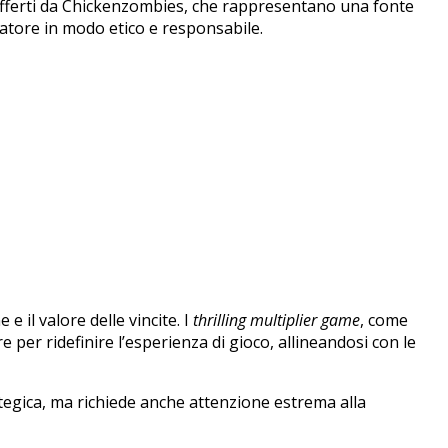
 offerti da Chickenzombies, che rappresentano una fonte
atore in modo etico e responsabile.
 il valore delle vincite. I
thrilling multiplier game
, come
er ridefinire l’esperienza di gioco, allineandosi con le
tegica, ma richiede anche attenzione estrema alla