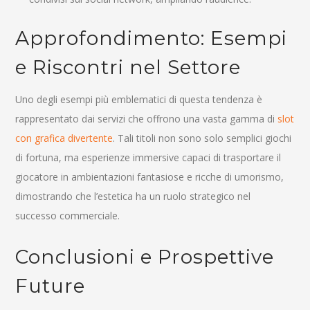
Approfondimento: Esempi
e Riscontri nel Settore
Uno degli esempi più emblematici di questa tendenza è
rappresentato dai servizi che offrono una vasta gamma di
slot
con grafica divertente
. Tali titoli non sono solo semplici giochi
di fortuna, ma esperienze immersive capaci di trasportare il
giocatore in ambientazioni fantasiose e ricche di umorismo,
dimostrando che l’estetica ha un ruolo strategico nel
successo commerciale.
Conclusioni e Prospettive
Future