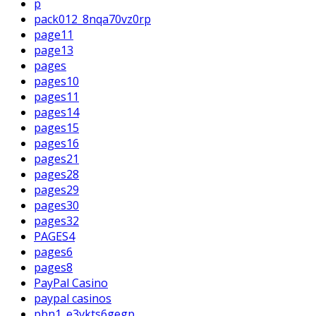
p
pack012_8nqa70vz0rp
page11
page13
pages
pages10
pages11
pages14
pages15
pages16
pages21
pages28
pages29
pages30
pages32
PAGES4
pages6
pages8
PayPal Casino
paypal casinos
pbn1_e3vkts6gegp