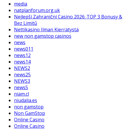
media
natplanforum.org.uk
Nejlepší Zahraniční Casino 2026: TOP 3 Bonusy &
Bez Limitů
Nettikasino Ilman Kierrätystä
new non gamstop casinos
news
news011
news12
news14
NEWS2
news25
NEWS3
news5
niam.cl
niudalia.es
non gamstop
Non GamStop
Online Casino
Online Casino