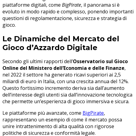
piattaforme digitali, come
BigPirate
, il panorama si è
evoluto in modo rapido e complesso, ponendo importanti
questioni di regolamentazione, sicurezza e strategia di
gioco.
Le Dinamiche del Mercato del
Gioco d’Azzardo Digitale
Secondo gli ultimi rapporti dell’
Osservatorio sul Gioco
Online del Ministero dell’Economia e delle Finanze
,
nel 2022 il settore ha generato ricavi superiori ai 2,5
miliardi di euro in Italia, con una crescita annua del 12%.
Questo fortissimo incremento deriva sia dall’aumento
dell’interesse degli utenti sia dall’innovazione tecnologica
che permette un’esperienza di gioco immersiva e sicura.
Le piattaforme più avanzate, come
BigPirate
,
rappresentano un esempio di come il mercato possa
unire intrattenimento di alta qualità con rigorose
politiche di sicurezza e conformità legale.