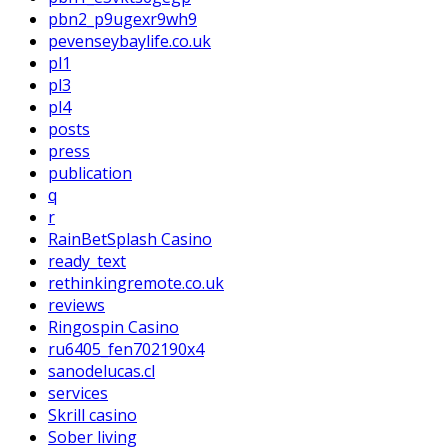
pbn2_p9ugexr9wh9
pevenseybaylife.co.uk
pl1
pl3
pl4
posts
press
publication
q
r
RainBetSplash Casino
ready_text
rethinkingremote.co.uk
reviews
Ringospin Casino
ru6405_fen702190x4
sanodelucas.cl
services
Skrill casino
Sober living