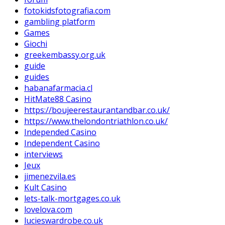
fotokidsfotografia.com
gambling platform
Games
Giochi
greekembassy.org.uk
guide
guides
habanafarmacia.cl
HitMate88 Casino
https://boujeerestaurantandbar.co.uk/
https://www.thelondontriathlon.co.uk/
Independed Casino
Independent Casino
interviews
Jeux
jimenezvila.es
Kult Casino
lets-talk-mortgages.co.uk
lovelova.com
lucieswardrobe.co.uk