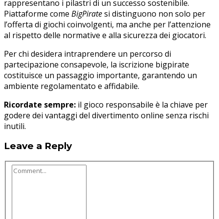
rappresentano i pilastri di un successo sostenibile.
Piattaforme come
BigPirate
si distinguono non solo per
l’offerta di giochi coinvolgenti, ma anche per l’attenzione
al rispetto delle normative e alla sicurezza dei giocatori.
Per chi desidera intraprendere un percorso di
partecipazione consapevole, la iscrizione bigpirate
costituisce un passaggio importante, garantendo un
ambiente regolamentato e affidabile.
Ricordate sempre:
il gioco responsabile è la chiave per
godere dei vantaggi del divertimento online senza rischi
inutili.
Leave a Reply