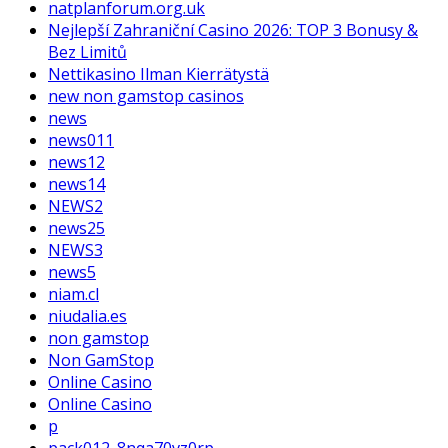
natplanforum.org.uk
Nejlepší Zahraniční Casino 2026: TOP 3 Bonusy &
Bez Limitů
Nettikasino Ilman Kierrätystä
new non gamstop casinos
news
news011
news12
news14
NEWS2
news25
NEWS3
news5
niam.cl
niudalia.es
non gamstop
Non GamStop
Online Casino
Online Casino
p
pack012_8nqa70vz0rp