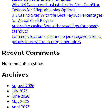
Why UK Casino enthusiasts Prefer Non GamStop
Casinos for Adaptable play Options
UK Casino Sites With the Best Payout Percentages
for Actual Cash Players
Australian casino fast withdrawal tips for speedy
cashouts
Comment les fournisseurs de jeux reçoivent leurs
permis internationaux réglementaires
Recent Comments
No comments to show.
Archives
August 2026
July 2026
June 2026
May 2026
April 2026