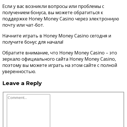
Если у вас возникли вопросы или проблемы с
получением бонуса, вы можете обратиться к
поддержке Honey Money Casino через электронную
почту или чат-бот.
Начните играть в Honey Money Casino сегодня и
получите бонус для начала!
Обратите внимание, что Honey Money Casino – это
зеркало официального сайта Honey Money Casino,
поэтому вы можете играть на этом сайте с полной
уверенностью.
Leave a Reply