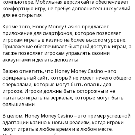
компьютере. Мобильная версия сайта обеспечивает
комфортную игру, не требуя дополнительных усилий
для ее открытия.
Кроме того, Honey Money Casino предлагает
приложение для смартфонов, которое позволяет
игрокам играть в казино на более высоком уровне.
Приложение обеспечивает быстрый доступ к играм, а
также позволяет игрокам управлять своими
аккаунтами и делать депозиты.
Важно отметить, что Honey Money Casino – это
официальный сайт, который не имеет ничего общего
с зеркалами, которые могут быть опасны для
игроков. Игроки должны быть осторожны и не
пытаться играть на зеркалах, которые могут быть
фальшивыми.
В целом, Honey Money Casino – это пример успешной
адаптации казино к новым реалиям, когда игроки
могут играть в любое время и в любом месте.