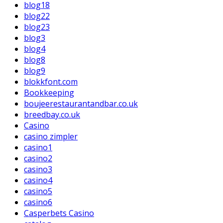
blog18
blog22
blog23
blog3
blog4
blog8
blog9
blokkfont.com
Bookkeeping
boujeerestaurantandbar.co.uk
breedbay.co.uk
Casino
casino zimpler
casino1
casino2
casino3
casino4
casino5
casino6
Casperbets Casino