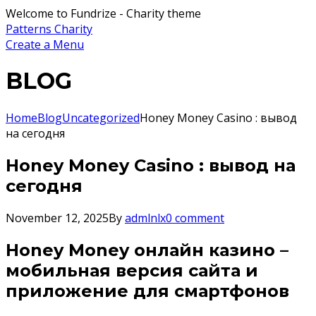
Welcome to Fundrize - Charity theme
Patterns Charity
Create a Menu
BLOG
Home
Blog
Uncategorized
Honey Money Casino : вывод
на сегодня
Honey Money Casino : вывод на
сегодня
November 12, 2025
By
admlnlx
0 comment
Honey Money онлайн казино –
мобильная версия сайта и
приложение для смартфонов