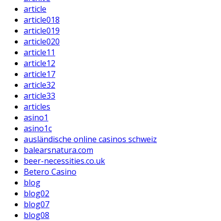
article
article018
article019
article020
article11
article12
article17
article32
article33
articles
asino1
asino1c
ausländische online casinos schweiz
balearsnatura.com
beer-necessities.co.uk
Betero Casino
blog
blog02
blog07
blog08