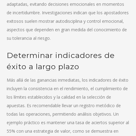
adaptadas, evitando decisiones emocionales en momentos
de incertidumbre. Investigaciones indican que los apostadores
exitosos suelen mostrar autodisciplina y control emocional,
aspectos que dependen en gran medida del conocimiento de
su tolerancia al riesgo.
Determinar indicadores de
éxito a largo plazo
Más allá de las ganancias inmediatas, los indicadores de éxito
incluyen la consistencia en el rendimiento, el cumplimiento de
los límites establecidos y la calidad en la selección de
apuestas. Es recomendable llevar un registro metódico de
todas las operaciones, permitiendo análisis objetivos. Un
ejemplo práctico es mantener una tasa de aciertos superior al
55% con una estrategia de valor, como se demuestra en