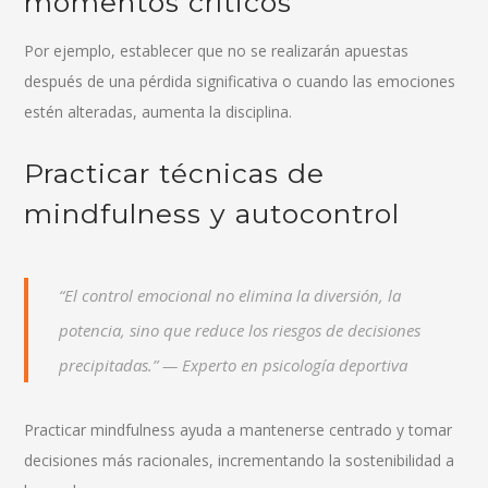
momentos críticos
Por ejemplo, establecer que no se realizarán apuestas
después de una pérdida significativa o cuando las emociones
estén alteradas, aumenta la disciplina.
Practicar técnicas de
mindfulness y autocontrol
“El control emocional no elimina la diversión, la
potencia, sino que reduce los riesgos de decisiones
precipitadas.” — Experto en psicología deportiva
Practicar mindfulness ayuda a mantenerse centrado y tomar
decisiones más racionales, incrementando la sostenibilidad a