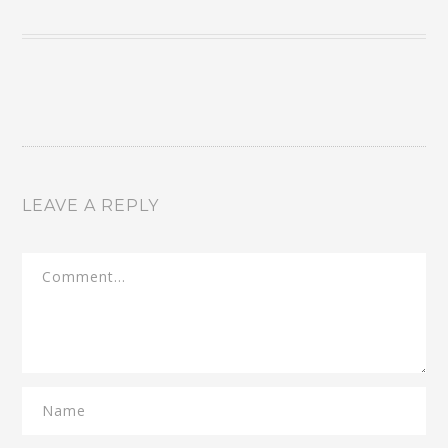
LEAVE A REPLY