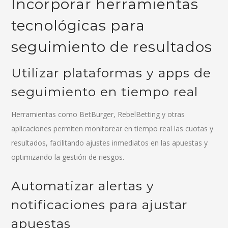
Incorporar herramientas
tecnológicas para
seguimiento de resultados
Utilizar plataformas y apps de
seguimiento en tiempo real
Herramientas como BetBurger, RebelBetting y otras
aplicaciones permiten monitorear en tiempo real las cuotas y
resultados, facilitando ajustes inmediatos en las apuestas y
optimizando la gestión de riesgos.
Automatizar alertas y
notificaciones para ajustar
apuestas