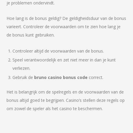
je problemen ondervindt.
Hoe lang is de bonus geldig? De geldigheidsduur van de bonus
varieert. Controleer de voorwaarden om te zien hoe lang je
de bonus kunt gebruiken.
Controleer altijd de voorwaarden van de bonus.
Speel verantwoordelijk en zet niet meer in dan je kunt
verliezen.
Gebruik de
bruno casino bonus code
correct.
Het is belangrijk om de spelregels en de voorwaarden van de
bonus altijd goed te begrijpen. Casino’s stellen deze regels op
om zowel de speler als het casino te beschermen.