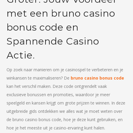
met een bruno casino
bonus code en
Spannende Casino
Actie.
Op zoek naar manieren om je casinospel te verbeteren en je
winkansen te maximaliseren? De
bruno casino bonus code
kan het verschil maken. Deze code ontgrendelt vaak
exclusieve bonussen en promoties, waardoor je meer
speelgeld en kansen krijgt om grote prijzen te winnen. In deze
uitgebreide gids ontdekken we alles wat je moet weten over
de bruno casino bonus code, hoe je deze kunt gebruiken, en
hoe je het meeste uit je casino-ervaring kunt halen.