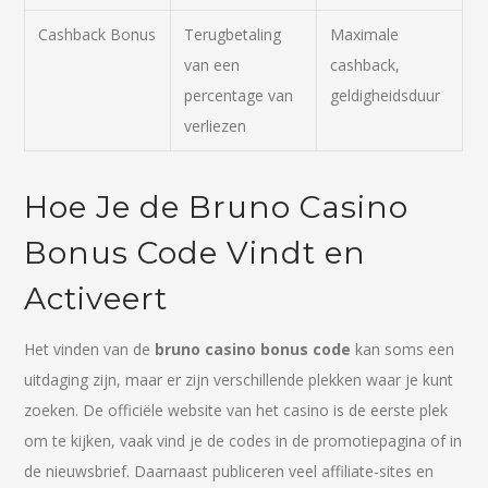
Cashback Bonus
Terugbetaling
Maximale
van een
cashback,
percentage van
geldigheidsduur
verliezen
Hoe Je de Bruno Casino
Bonus Code Vindt en
Activeert
Het vinden van de
bruno casino bonus code
kan soms een
uitdaging zijn, maar er zijn verschillende plekken waar je kunt
zoeken. De officiële website van het casino is de eerste plek
om te kijken, vaak vind je de codes in de promotiepagina of in
de nieuwsbrief. Daarnaast publiceren veel affiliate-sites en