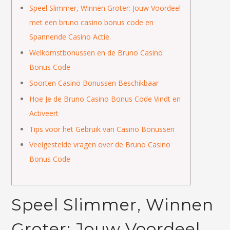
Speel Slimmer, Winnen Groter: Jouw Voordeel
met een bruno casino bonus code en
Spannende Casino Actie.
Welkomstbonussen en de Bruno Casino
Bonus Code
Soorten Casino Bonussen Beschikbaar
Hoe Je de Bruno Casino Bonus Code Vindt en
Activeert
Tips voor het Gebruik van Casino Bonussen
Veelgestelde vragen over de Bruno Casino
Bonus Code
Speel Slimmer, Winnen
Groter: Jouw Voordeel