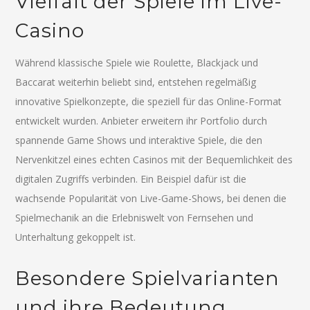
Vielfalt der Spiele im Live-
Casino
Während klassische Spiele wie Roulette, Blackjack und
Baccarat weiterhin beliebt sind, entstehen regelmäßig
innovative Spielkonzepte, die speziell für das Online-Format
entwickelt wurden. Anbieter erweitern ihr Portfolio durch
spannende Game Shows und interaktive Spiele, die den
Nervenkitzel eines echten Casinos mit der Bequemlichkeit des
digitalen Zugriffs verbinden. Ein Beispiel dafür ist die
wachsende Popularität von Live-Game-Shows, bei denen die
Spielmechanik an die Erlebniswelt von Fernsehen und
Unterhaltung gekoppelt ist.
Besondere Spielvarianten
und ihre Bedeutung