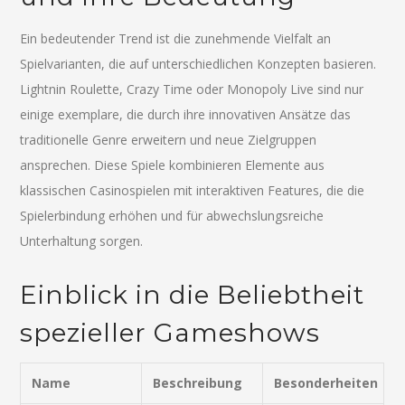
Ein bedeutender Trend ist die zunehmende Vielfalt an
Spielvarianten, die auf unterschiedlichen Konzepten basieren.
Lightnin Roulette, Crazy Time oder Monopoly Live sind nur
einige exemplare, die durch ihre innovativen Ansätze das
traditionelle Genre erweitern und neue Zielgruppen
ansprechen. Diese Spiele kombinieren Elemente aus
klassischen Casinospielen mit interaktiven Features, die die
Spielerbindung erhöhen und für abwechslungsreiche
Unterhaltung sorgen.
Einblick in die Beliebtheit
spezieller Gameshows
Name
Beschreibung
Besonderheiten