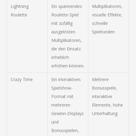
Lightning
Ein spannendes
Multiplikatoren,
Roulette
Roulette-Spiel
visuelle Effekte,
mit zufällig
schnelle
ausgelösten
Spielrunden
Multiplikatoren,
die den Einsatz
erheblich
erhöhen können.
Crazy Time
Ein interaktives
Mehrere
Spielshow-
Bonusspiele,
Format mit
interaktive
mehreren
Elemente, hohe
Gewinn-Displays
Unterhaltung
und
Bonusspielen,