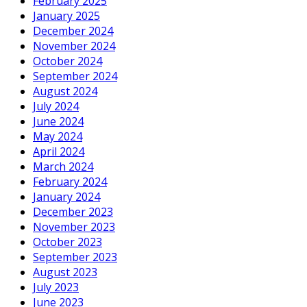
February 2025
January 2025
December 2024
November 2024
October 2024
September 2024
August 2024
July 2024
June 2024
May 2024
April 2024
March 2024
February 2024
January 2024
December 2023
November 2023
October 2023
September 2023
August 2023
July 2023
June 2023