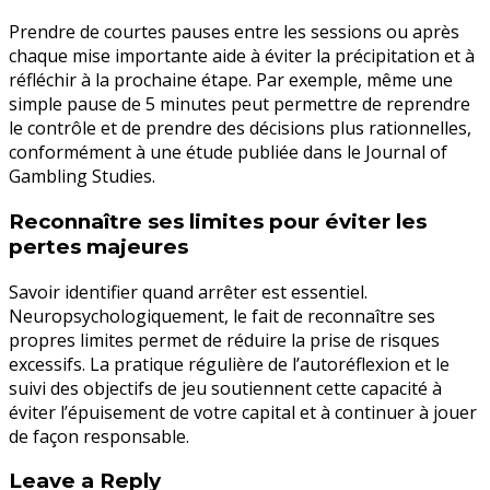
Prendre de courtes pauses entre les sessions ou après
chaque mise importante aide à éviter la précipitation et à
réfléchir à la prochaine étape. Par exemple, même une
simple pause de 5 minutes peut permettre de reprendre
le contrôle et de prendre des décisions plus rationnelles,
conformément à une étude publiée dans le Journal of
Gambling Studies.
Reconnaître ses limites pour éviter les
pertes majeures
Savoir identifier quand arrêter est essentiel.
Neuropsychologiquement, le fait de reconnaître ses
propres limites permet de réduire la prise de risques
excessifs. La pratique régulière de l’autoréflexion et le
suivi des objectifs de jeu soutiennent cette capacité à
éviter l’épuisement de votre capital et à continuer à jouer
de façon responsable.
Leave a Reply