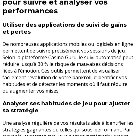
pour suivre et analyser vos
performances
Utiliser des applications de suivi de gains
et pertes
De nombreuses applications mobiles ou logiciels en ligne
permettent de suivre précisément vos sessions de jeu.
Selon la plateforme Casino Guru, le suivi automatisé peut
réduire jusqu’à 30 % le risque de mauvaises décisions
liées à l’émotion. Ces outils permettent de visualiser
facilement l’évolution de votre bankroll, d’identifier vos
habitudes et de détecter les moments où il faut réduire
ou augmenter vos mises.
Analyser ses habitudes de jeu pour ajuster
sa stratégie
Une analyse régulière de vos résultats aide à identifier les
stratégies gagnantes ou celles qui sous-performant. Par