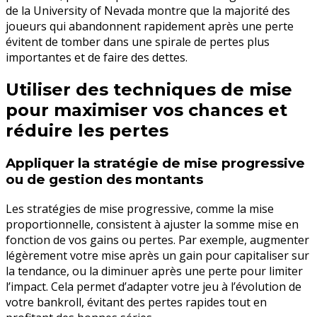
de la University of Nevada montre que la majorité des
joueurs qui abandonnent rapidement après une perte
évitent de tomber dans une spirale de pertes plus
importantes et de faire des dettes.
Utiliser des techniques de mise
pour maximiser vos chances et
réduire les pertes
Appliquer la stratégie de mise progressive
ou de gestion des montants
Les stratégies de mise progressive, comme la mise
proportionnelle, consistent à ajuster la somme mise en
fonction de vos gains ou pertes. Par exemple, augmenter
légèrement votre mise après un gain pour capitaliser sur
la tendance, ou la diminuer après une perte pour limiter
l’impact. Cela permet d’adapter votre jeu à l’évolution de
votre bankroll, évitant des pertes rapides tout en