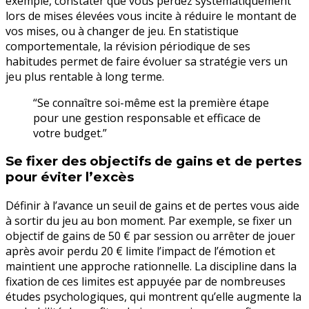
exemple, constater que vous perdez systématiquement
lors de mises élevées vous incite à réduire le montant de
vos mises, ou à changer de jeu. En statistique
comportementale, la révision périodique de ses
habitudes permet de faire évoluer sa stratégie vers un
jeu plus rentable à long terme.
“Se connaître soi-même est la première étape
pour une gestion responsable et efficace de
votre budget.”
Se fixer des objectifs de gains et de pertes
pour éviter l’excès
Définir à l’avance un seuil de gains et de pertes vous aide
à sortir du jeu au bon moment. Par exemple, se fixer un
objectif de gains de 50 € par session ou arrêter de jouer
après avoir perdu 20 € limite l’impact de l’émotion et
maintient une approche rationnelle. La discipline dans la
fixation de ces limites est appuyée par de nombreuses
études psychologiques, qui montrent qu’elle augmente la