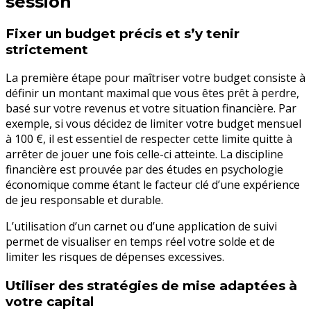
session
Fixer un budget précis et s’y tenir
strictement
La première étape pour maîtriser votre budget consiste à
définir un montant maximal que vous êtes prêt à perdre,
basé sur votre revenus et votre situation financière. Par
exemple, si vous décidez de limiter votre budget mensuel
à 100 €, il est essentiel de respecter cette limite quitte à
arrêter de jouer une fois celle-ci atteinte. La discipline
financière est prouvée par des études en psychologie
économique comme étant le facteur clé d’une expérience
de jeu responsable et durable.
L’utilisation d’un carnet ou d’une application de suivi
permet de visualiser en temps réel votre solde et de
limiter les risques de dépenses excessives.
Utiliser des stratégies de mise adaptées à
votre capital