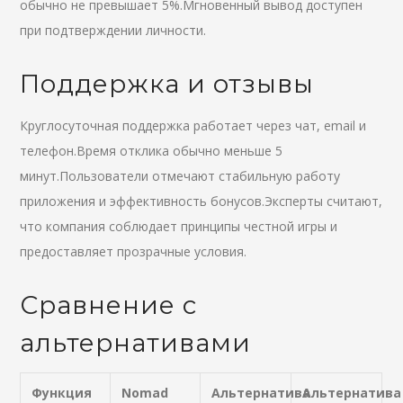
обычно не превышает 5%.Мгновенный вывод доступен
при подтверждении личности.
Поддержка и отзывы
Круглосуточная поддержка работает через чат, email и
телефон.Время отклика обычно меньше 5
минут.Пользователи отмечают стабильную работу
приложения и эффективность бонусов.Эксперты считают,
что компания соблюдает принципы честной игры и
предоставляет прозрачные условия.
Сравнение с
альтернативами
Функция
Nomad
Альтернатива
Альтернатива