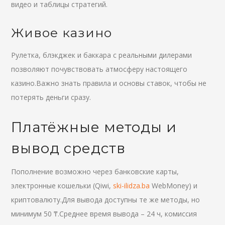
видео и таблицы стратегий.
Живое казино
Рулетка, блэкджек и баккара с реальными дилерами
позволяют почувствовать атмосферу настоящего
казино.Важно знать правила и основы ставок, чтобы не
потерять деньги сразу.
Платёжные методы и
вывод средств
Пополнение возможно через банковские карты,
электронные кошельки (Qiwi,
ski-ilidza.ba
WebMoney) и
криптовалюту.Для вывода доступны те же методы, но
минимум 50 ₸.Среднее время вывода – 24 ч, комиссия