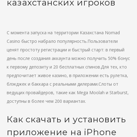
казахстанских игроков
С момента запуска на территории Казахстана Nomad
Casino быстро набрало популярность.Пользователи
ценят простоту регистрации и быстрый старт: в первый
день после создания аккаунта можно получить 50% бонус
к первому депозиту и 20 бесплатных спинов.Для тех, кто
предпочитает живое казино, в приложении есть рулетка,
блэкджек и баккара с реальными дилерами.Слоты от
ведущих провайдеров, такие как Mega Moolah и Starburst,
доступны в более чем 200 вариантах.
Как скачать и установить
приложение на iPhone