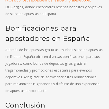
https://bonosdeapuestasfinder.es/betting-sites/sbobet
OCB.org.es, donde encontrarás reseñas honestas y objetivas
de sitios de apuestas en España.
Bonificaciones para
apostadores en España
Además de las apuestas gratuitas, muchos sitios de apuestas
en línea en España ofrecen diversas bonificaciones para sus
jugadores, como bonos de depósito, giros gratis en
tragamonedas y promociones especiales para eventos
deportivos. Asegúrate de aprovechar estas bonificaciones
para maximizar tus ganancias y disfrutar de una experiencia
de apuestas emocionante.
Conclusión