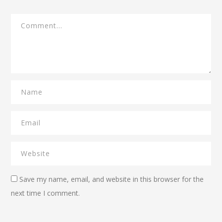
Save my name, email, and website in this browser for the
next time I comment.