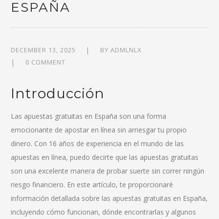
ESPAÑA
DECEMBER 13, 2025
BY
ADMLNLX
0 COMMENT
Introducción
Las apuestas gratuitas en España son una forma
emocionante de apostar en línea sin arriesgar tu propio
dinero. Con 16 años de experiencia en el mundo de las
apuestas en línea, puedo decirte que las apuestas gratuitas
son una excelente manera de probar suerte sin correr ningún
riesgo financiero. En este artículo, te proporcionaré
información detallada sobre las apuestas gratuitas en España,
incluyendo cómo funcionan, dónde encontrarlas y algunos