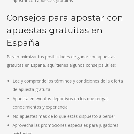
apostar con apuestas gratuitas
Consejos para apostar con
apuestas gratuitas en
España
Para maximizar tus posibilidades de ganar con apuestas
gratuitas en España, aquí tienes algunos consejos útiles:
Lee y comprende los términos y condiciones de la oferta
de apuesta gratuita
Apuesta en eventos deportivos en los que tengas
conocimientos y experiencia
No apuestes más de lo que estás dispuesto a perder
Aprovecha las promociones especiales para jugadores
existentes