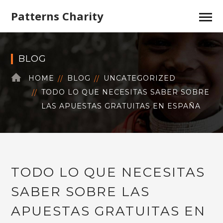
Patterns Charity
BLOG
HOME
BLOG
UNCATEGORIZED
TODO LO QUE NECESITAS SABER SOBRE
LAS APUESTAS GRATUITAS EN ESPAÑA
TODO LO QUE NECESITAS
SABER SOBRE LAS
APUESTAS GRATUITAS EN