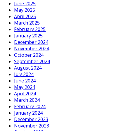
June 2025
May 2025
April 2025
March 2025
February 2025
January 2025
December 2024
November 2024
October 2024
September 2024
August 2024
July 2024
June 2024
May 2024
April 2024
March 2024
February 2024
January 2024
December 2023
November 2023