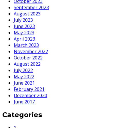
October 2023
September 2023
August 2023
July 2023
June 2023
May 2023
April 2023
March 2023
November 2022
October 2022
August 2022
July 2022
May 2022
June 2021
February 2021
December 2020
June 2017
Categories
1