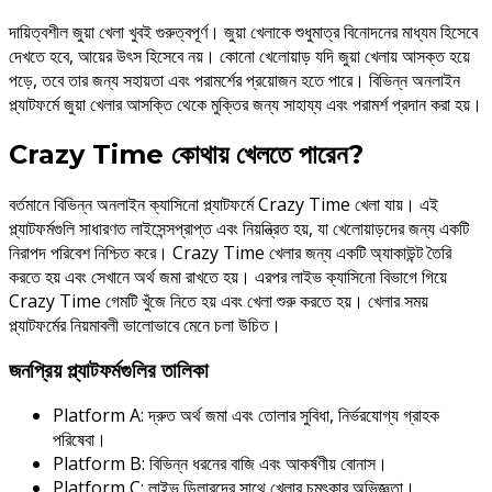
দায়িত্বশীল জুয়া খেলা খুবই গুরুত্বপূর্ণ। জুয়া খেলাকে শুধুমাত্র বিনোদনের মাধ্যম হিসেবে
দেখতে হবে, আয়ের উৎস হিসেবে নয়। কোনো খেলোয়াড় যদি জুয়া খেলায় আসক্ত হয়ে
পড়ে, তবে তার জন্য সহায়তা এবং পরামর্শের প্রয়োজন হতে পারে। বিভিন্ন অনলাইন
প্ল্যাটফর্মে জুয়া খেলার আসক্তি থেকে মুক্তির জন্য সাহায্য এবং পরামর্শ প্রদান করা হয়।
Crazy Time কোথায় খেলতে পারেন?
বর্তমানে বিভিন্ন অনলাইন ক্যাসিনো প্ল্যাটফর্মে Crazy Time খেলা যায়। এই
প্ল্যাটফর্মগুলি সাধারণত লাইসেন্সপ্রাপ্ত এবং নিয়ন্ত্রিত হয়, যা খেলোয়াড়দের জন্য একটি
নিরাপদ পরিবেশ নিশ্চিত করে। Crazy Time খেলার জন্য একটি অ্যাকাউন্ট তৈরি
করতে হয় এবং সেখানে অর্থ জমা রাখতে হয়। এরপর লাইভ ক্যাসিনো বিভাগে গিয়ে
Crazy Time গেমটি খুঁজে নিতে হয় এবং খেলা শুরু করতে হয়। খেলার সময়
প্ল্যাটফর্মের নিয়মাবলী ভালোভাবে মেনে চলা উচিত।
জনপ্রিয় প্ল্যাটফর্মগুলির তালিকা
Platform A: দ্রুত অর্থ জমা এবং তোলার সুবিধা, নির্ভরযোগ্য গ্রাহক
পরিষেবা।
Platform B: বিভিন্ন ধরনের বাজি এবং আকর্ষণীয় বোনাস।
Platform C: লাইভ ডিলারদের সাথে খেলার চমৎকার অভিজ্ঞতা।