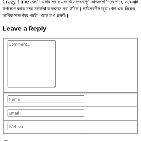
Crazy Time খেলাটি একটি মজার এবং উত্তেজনাপূর্ণ অভিজ্ঞতা দিতে পারে, তবে এটি
উপভোগ করার সময় সতর্কতা অবলম্বন করা উচিত। দায়িত্বশীল জুয়া খেলা এবং নিজের
আর্থিক সামর্থ্যের প্রতি খেয়াল রাখা জরুরি।
Leave a Reply