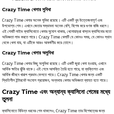
Crazy Time খেলার সুবিধা
Crazy Time খেলার অনেক সুবিধা রয়েছে। এটি একটি খুব উত্তেজনাপূর্ণ এবং
উপভোগ্য গেম। এখানে জেতার সম্ভাবনা অনেক বেশি, বিশেষ করে গুণক বাজি ধরলে।
এই গেমটি লাইভ ক্যাসিনোতে খেলার সুযোগ থাকায়, খেলোয়াড়রা বাস্তব ক্যাসিনোর মতো
অভিজ্ঞতা লাভ করতে পারে। Crazy Time খেলাটি যে কোনও সময়, যে কোনও স্থান
থেকে খেলা যায়, যা এটিকে আরও আকর্ষণীয় করে তোলে।
Crazy Time খেলার অসুবিধা
Crazy Time খেলার কিছু অসুবিধা রয়েছে। এটি একটি জুয়া খেলা হওয়ায়, এখানে
আর্থিক ক্ষতির ঝুঁকি থাকে। এই গেমে আসক্তি তৈরি হতে পারে, যা ব্যক্তিগত এবং
আর্থিক জীবনে খারাপ প্রভাব ফেলতে পারে। Crazy Time খেলার জন্য একটি
স্থিতিশীল ইন্টারনেট সংযোগ প্রয়োজন, অন্যথায় খেলার অভিজ্ঞতা ব্যাহত হতে পারে।
Crazy Time এবং অন্যান্য ক্যাসিনো গেমের মধ্যে
তুলনা
ক্যাসিনোতে বিভিন্ন ধরনের গেম থাকলেও, Crazy Time তার বিশেষত্বের জন্য