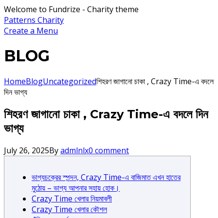
Welcome to Fundrize - Charity theme
Patterns Charity
Create a Menu
BLOG
Home
Blog
Uncategorized
শিহরণ জাগানো চাকা , Crazy Time-এ বদলে
দিন ভাগ্য
শিহরণ জাগানো চাকা , Crazy Time-এ বদলে দিন
ভাগ্য
July 26, 2025
By
admlnlx
0 comment
ভাগ্যচক্রের স্পন্দন, Crazy Time-এ বাজিমাত এখন হাতের
মুঠোয় – ভাগ্য আপনার সহায় হোক।
Crazy Time খেলার নিয়মাবলী
Crazy Time খেলার কৌশল