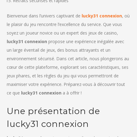
Retraits sécurisés et rapides
Bienvenue dans l’univers captivant de
lucky31 connexion
, où
le plaisir du jeu rencontre l’excellence du service. Que vous
soyez un joueur novice ou un expert des jeux de casino,
lucky31 connexion
propose une expérience inégalée avec
un large éventail de jeux, des bonus attrayants et un
environnement sécurisé. Dans cet article, nous plongerons au
cœur de cette plateforme, explorant ses caractéristiques, ses
jeux phares, et les règles du jeu qui vous permettront de
maximiser votre expérience. Préparez-vous à découvrir tout
ce que
lucky31 connexion
a à offrir !
Une présentation de
lucky31 connexion