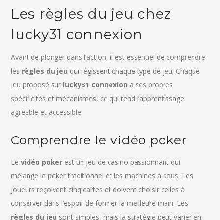
Les règles du jeu chez
lucky31 connexion
Avant de plonger dans l’action, il est essentiel de comprendre
les
règles du jeu
qui régissent chaque type de jeu. Chaque
jeu proposé sur
lucky31 connexion
a ses propres
spécificités et mécanismes, ce qui rend l’apprentissage
agréable et accessible.
Comprendre le vidéo poker
Le
vidéo poker
est un jeu de casino passionnant qui
mélange le poker traditionnel et les machines à sous. Les
joueurs reçoivent cinq cartes et doivent choisir celles à
conserver dans l’espoir de former la meilleure main. Les
règles du jeu
sont simples, mais la stratégie peut varier en