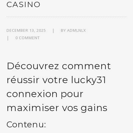
CASINO
DECEMBER 13, 2025
BY
ADMLNLX
0 COMMENT
Découvrez comment
réussir votre lucky31
connexion pour
maximiser vos gains
Contenu: