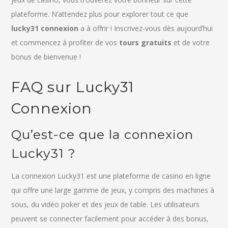
plateforme. N’attendez plus pour explorer tout ce que
lucky31 connexion
a à offrir ! Inscrivez-vous dès aujourd’hui
et commencez à profiter de vos
tours gratuits
et de votre
bonus de bienvenue !
FAQ sur Lucky31
Connexion
Qu’est-ce que la connexion
Lucky31 ?
La connexion Lucky31 est une plateforme de casino en ligne
qui offre une large gamme de jeux, y compris des machines à
sous, du vidéo poker et des jeux de table. Les utilisateurs
peuvent se connecter facilement pour accéder à des bonus,