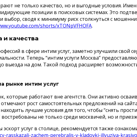
рают не только качество, но и выгодные условия. Имен
 лидирующие позиции в поисковых системах. Это подтв
и выбор, сводя к минимуму риск столкнуться с мошенни
/www.youtube.com/shorts/xTONpVFHOFA
.
 и качества
офессий в сфере интим услуг, заметно улучшили свой 
льности. Теперь “интим услуги Москва” предоставляютс
до выезда на дом. Такой подход расширяет возможности
на рынке интим услуг
к, которые работают вне агентств. Они активно осва
 отмечают рост самостоятельных предложений на сайта
аходить лучшие условия для того, чтобы “снять прост
 востребованы не только среди москвичей, но и приез
эскорт услуг в столице, рекомендуется также ознаком
-rasskazali-zachem-perebralis-v-kladovki-illyuziya-krasivo