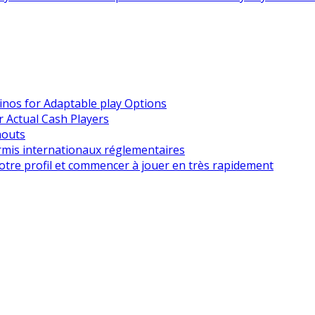
nos for Adaptable play Options
r Actual Cash Players
houts
rmis internationaux réglementaires
otre profil et commencer à jouer en très rapidement