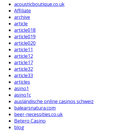
acousticboutique.co.uk
Affiliate
archive
article
article018
article019
article020
article11
article12
article17
article32
article33
articles
asino1
asino1c
ausländische online casinos schweiz
balearsnatura.com
beer-necessities.co.uk
Betero Casino
blog