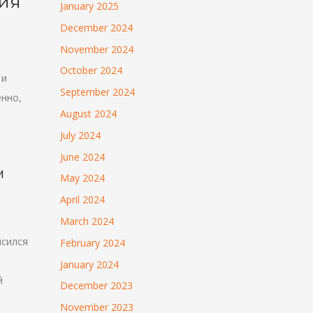
ия
January 2025
December 2024
November 2024
October 2024
 и
September 2024
енно,
August 2024
July 2024
June 2024
м
May 2024
April 2024
March 2024
ысился
February 2024
January 2024
й
December 2023
November 2023