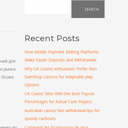
SEARCH
Recent Posts
How Mobile Payment Betting Platforms
Make Easier Deposits and Withdrawals
ений для
Why UK Casino enthusiasts Prefer Non
ки рынка
GamStop Casinos for Adaptable play
е более
Options
UK Casino Sites With the Best Payout
Percentages for Actual Cash Players
Australian casino fast withdrawal tips for
speedy cashouts
Comment les fournisseurs de jeux
намику во