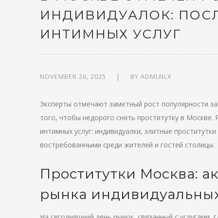
ИНДИВИДУАЛОК: ПОС
ИНТИМНЫХ УСЛУГ
NOVEMBER 26, 2025
BY
ADMLNLX
Эксперты отмечают заметный рост популярности зап
того, чтобы недорого снять проститутку в Москве.
интимных услуг: индивидуалки, элитные проститутк
востребованными среди жителей и гостей столицы.
Проститутки Москва: а
рынка индивидуальных
На сегодняшний день рынок, связанный с услугами,